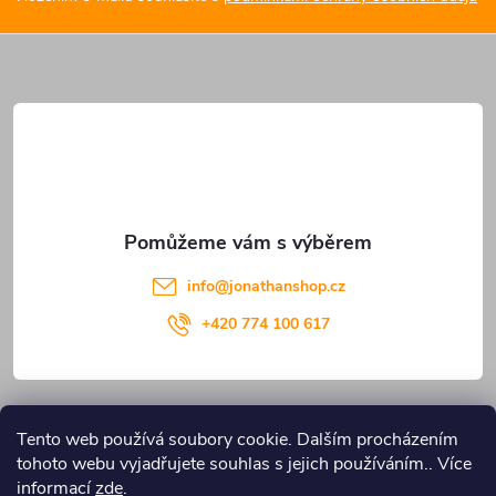
a
t
í
info
@
jonathanshop.cz
+420 774 100 617
Informace pro vás
Tento web používá soubory cookie. Dalším procházením
tohoto webu vyjadřujete souhlas s jejich používáním.. Více
Blog JONATHANshop.cz
informací
zde
.