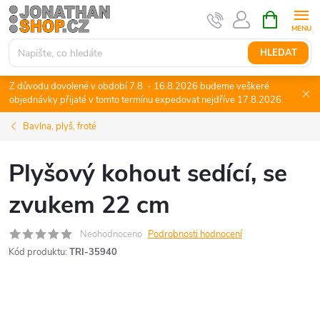
Přejít
NÁKUPNÍ
KOŠÍK
na
obsah
HLEDAT
Z důvodu dovolené v období 7.8. - 16.8.2026 budeme veškeré
objednávky přijaté v tomto termínu expedovat nejdříve 17.8.2026.
Bavlna, plyš, froté
Plyšový kohout sedící, se
zvukem 22 cm
Neohodnoceno
Podrobnosti hodnocení
Kód produktu:
TRI-35940