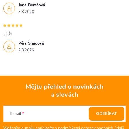
Jana Burešová
3.8.2026
👍👍
Věra Šmídová
2.8.2026
Mějte přehled o novinkách
a slevách
Z
á
E-mail
ODEBÍRAT
p
Vložením e-mailu souhlasíte s
podmínkami ochrany osobních údajů