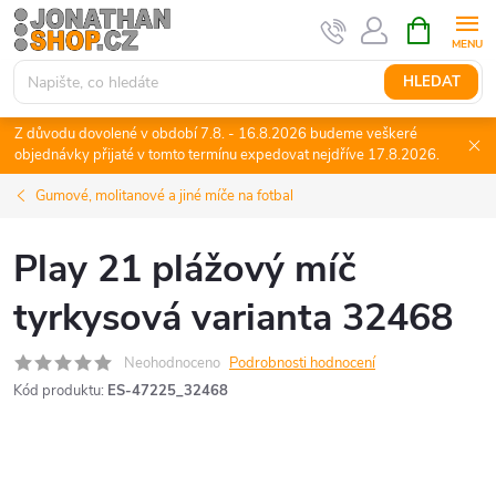
Přejít
NÁKUPNÍ
KOŠÍK
na
obsah
HLEDAT
Z důvodu dovolené v období 7.8. - 16.8.2026 budeme veškeré
objednávky přijaté v tomto termínu expedovat nejdříve 17.8.2026.
Gumové, molitanové a jiné míče na fotbal
Play 21 plážový míč
tyrkysová varianta 32468
Neohodnoceno
Podrobnosti hodnocení
Kód produktu:
ES-47225_32468