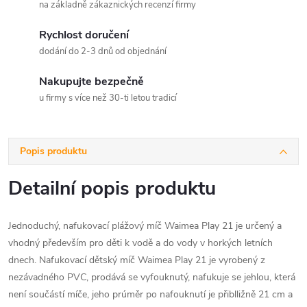
na základně zákaznických recenzí firmy
Rychlost doručení
dodání do 2-3 dnů od objednání
Nakupujte bezpečně
u firmy s více než 30-ti letou tradicí
Popis produktu
Detailní popis produktu
Jednoduchý, nafukovací plážový míč Waimea Play 21 je určený a
vhodný především pro děti k vodě a do vody v horkých letních
dnech. Nafukovací dětský míč Waimea Play 21 je vyrobený z
nezávadného PVC, prodává se vyfouknutý, nafukuje se jehlou, která
není součástí míče, jeho prúměr po nafouknutí je přiblližně 21 cm a