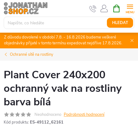
Přejít
NÁKUPNÍ
KOŠÍK
na
obsah
HLEDAT
Z důvodu dovolené v období 7.8. - 16.8.2026 budeme veškeré
objednávky přijaté v tomto termínu expedovat nejdříve 17.8.2026.
Ochranné sítě na rostliny
Plant Cover 240x200
ochranný vak na rostliny
barva bílá
Neohodnoceno
Podrobnosti hodnocení
Kód produktu:
ES-49112_62161