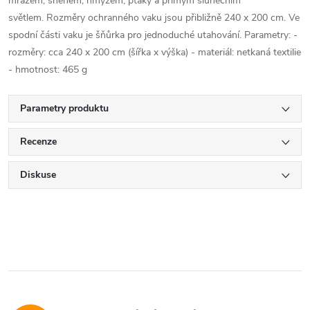
mrazem, sněhem, hmyzem, ptáky a přímým slunečním
světlem. Rozměry ochranného vaku jsou přibližně 240 x 200 cm. Ve
spodní části vaku je šňůrka pro jednoduché utahování. Parametry: -
rozměry: cca 240 x 200 cm (šířka x výška) - materiál: netkaná textilie
- hmotnost: 465 g
Parametry produktu
Recenze
Diskuse