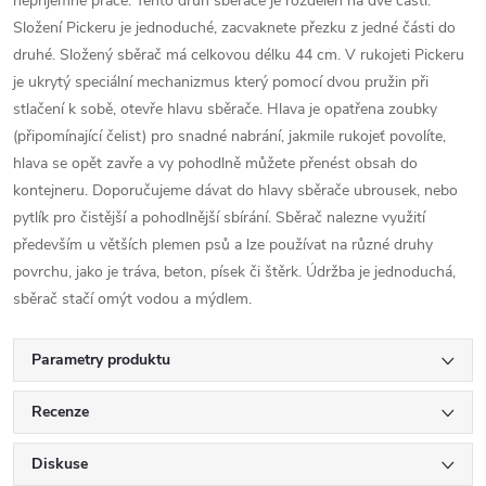
nepříjemné práce. Tento druh sběrače je rozdělen na dvě části.
Složení Pickeru je jednoduché, zacvaknete přezku z jedné části do
druhé. Složený sběrač má celkovou délku 44 cm. V rukojeti Pickeru
je ukrytý speciální mechanizmus který pomocí dvou pružin při
stlačení k sobě, otevře hlavu sběrače. Hlava je opatřena zoubky
(připomínající čelist) pro snadné nabrání, jakmile rukojeť povolíte,
hlava se opět zavře a vy pohodlně můžete přenést obsah do
kontejneru. Doporučujeme dávat do hlavy sběrače ubrousek, nebo
pytlík pro čistější a pohodlnější sbírání. Sběrač nalezne využití
především u větších plemen psů a lze používat na různé druhy
povrchu, jako je tráva, beton, písek či štěrk. Údržba je jednoduchá,
sběrač stačí omýt vodou a mýdlem.
Parametry produktu
Recenze
Diskuse