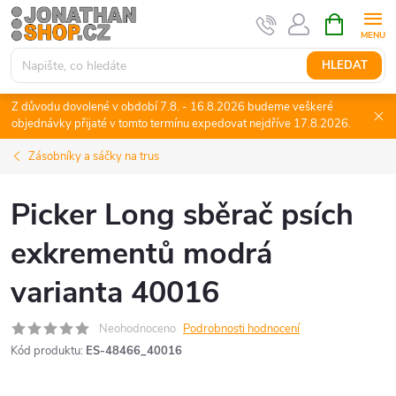
Přejít
NÁKUPNÍ
KOŠÍK
na
obsah
HLEDAT
Z důvodu dovolené v období 7.8. - 16.8.2026 budeme veškeré
objednávky přijaté v tomto termínu expedovat nejdříve 17.8.2026.
Zásobníky a sáčky na trus
Picker Long sběrač psích
exkrementů modrá
varianta 40016
Neohodnoceno
Podrobnosti hodnocení
Kód produktu:
ES-48466_40016