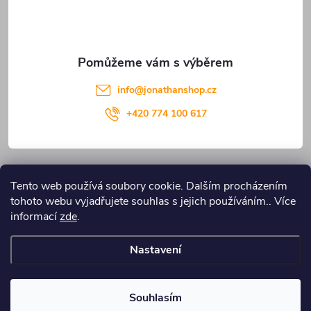
í
info
@
jonathanshop.cz
+420 774 100 617
Informace pro vás
Tento web používá soubory cookie. Dalším procházením
tohoto webu vyjadřujete souhlas s jejich používáním.. Více
Blog JONATHANshop.cz
informací
zde
.
Nastavení
Copyright 2026
JONATHANshop.cz
. Všechna práva vyhrazena.
Upravit
nastavení cookies
Souhlasím
Vytvořil Shoptet