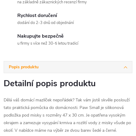
na základně zákaznických recenzí firmy
Rychlost doručení
dodání do 2-3 dnů od objednání
Nakupujte bezpečně
u firmy s více než 30-ti letou tradicí
Popis produktu
Detailní popis produktu
Dělá váš domácí mazlíček nepořádek? Tak vám jistě skvěle poslouží
tato praktická pomůcka do domácnosti. Paw Small je silikonová
podložka pod misky s rozměry 47 x 30 cm. Je opatřena vysokým
okrajem a zamezuje vysypání krmiva a rozlití vody z misky všude po
okolí. V nabídce máme na výběr ze dvou barev šedé a černé.