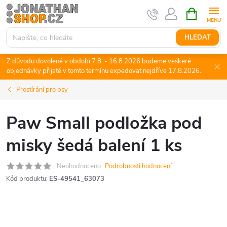
Přejít
NÁKUPNÍ
KOŠÍK
na
obsah
HLEDAT
Z důvodu dovolené v období 7.8. - 16.8.2026 budeme veškeré
objednávky přijaté v tomto termínu expedovat nejdříve 17.8.2026.
Prostírání pro psy
Paw Small podložka pod
misky šedá balení 1 ks
Neohodnoceno
Podrobnosti hodnocení
Kód produktu:
ES-49541_63073