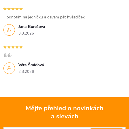
Hodnotím na jedničku a dávám pět hvězdiček
Jana Burešová
3.8.2026
👍👍
Věra Šmídová
2.8.2026
Mějte přehled o novinkách
a slevách
Z