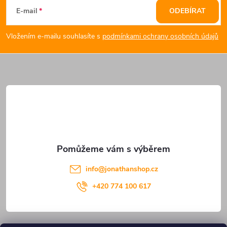
á
E-mail
ODEBÍRAT
p
Vložením e-mailu souhlasíte s
podmínkami ochrany osobních údajů
a
t
í
info
@
jonathanshop.cz
+420 774 100 617