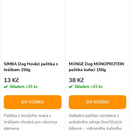
SIMBA Dog Hovězí paštika s
MONGE Dog MONOPROTEIN
hráškem 150g
paštika kuřecí 150g
13 Kč
38 Kč
Skladem
>15 ks
Skladem
>15 ks
DO KOŠÍKU
DO KOŠÍKU
Paštika z hovězího masa s
Delikátní paštika vyrobená z
hráškem vhodná pro všechna
unikátního zdroje živočišných
plemena.
bílkovin - vybraného kuřecího