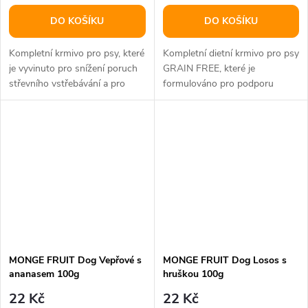
DO KOŠÍKU
DO KOŠÍKU
Kompletní krmivo pro psy, které
Kompletní dietní krmivo pro psy
je vyvinuto pro snížení poruch
GRAIN FREE, které je
střevního vstřebávání a pro
formulováno pro podporu
kompenzaci maldigesce
funkce kůže v případě
dermatózy a...
MONGE FRUIT Dog Vepřové s
MONGE FRUIT Dog Losos s
ananasem 100g
hruškou 100g
22 Kč
22 Kč