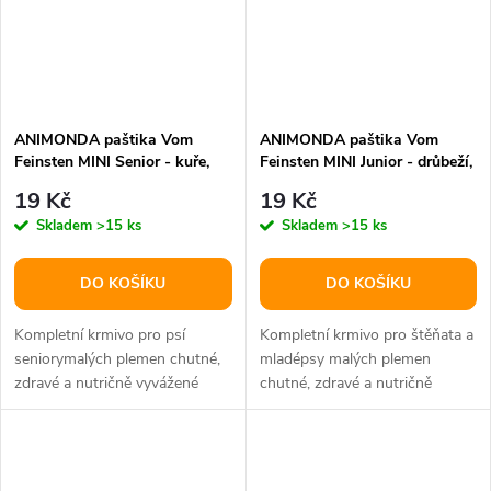
ANIMONDA paštika Vom
ANIMONDA paštika Vom
Feinsten MINI Senior - kuře,
Feinsten MINI Junior - drůbeží,
zvěřina, oregano pro psy 100 g
zvěřina, brusinky pro psy 100
19 Kč
19 Kč
g
Skladem
>15 ks
Skladem
>15 ks
DO KOŠÍKU
DO KOŠÍKU
Kompletní krmivo pro psí
Kompletní krmivo pro štěňata a
seniorymalých plemen chutné,
mladépsy malých plemen
zdravé a nutričně vyvážené
chutné, zdravé a nutričně
krmivo z vybraných surovin
vyvážené krmivo z vybraných
nejvyšší...
surovin...