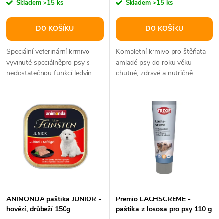
r
Skladem
>15 ks
Skladem
>15 ks
o
o
DO KOŠÍKU
DO KOŠÍKU
d
d
Speciální veterinární krmivo
Kompletní krmivo pro štěňata
u
vyvinuté speciálněpro psy s
amladé psy do roku věku
nedostatečnou funkcí ledvin
chutné, zdravé a nutričně
u
snížený obsah bílkovin a
vyvážené krmivo z vybraných
k
fosforu...
surovin...
k
t
t
ů
ů
ANIMONDA paštika JUNIOR -
Premio LACHSCREME -
hovězí, drůbeží 150g
paštika z lososa pro psy 110 g