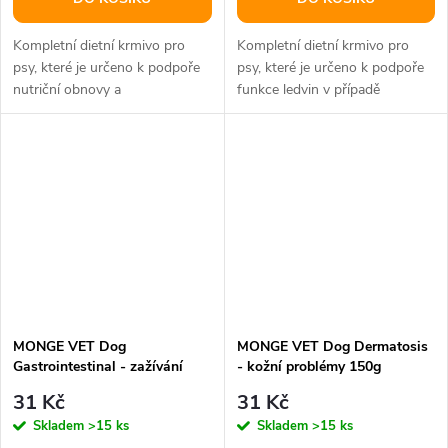
Kompletní dietní krmivo pro
Kompletní dietní krmivo pro
psy, které je určeno k podpoře
psy, které je určeno k podpoře
nutriční obnovy a
funkce ledvin v případě
rekonvalescence.
chronické nebo dočasné
renální...
MONGE VET Dog
MONGE VET Dog Dermatosis
Gastrointestinal - zažívání
- kožní problémy 150g
150g
31 Kč
31 Kč
Skladem
>15 ks
Skladem
>15 ks