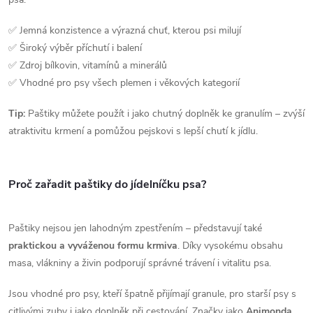
s
✅ Jemná konzistence a výrazná chuť, kterou psi milují
u
✅ Široký výběr příchutí i balení
✅ Zdroj bílkovin, vitamínů a minerálů
✅ Vhodné pro psy všech plemen i věkových kategorií
Tip:
Paštiky můžete použít i jako chutný doplněk ke granulím – zvýší
atraktivitu krmení a pomůžou pejskovi s lepší chutí k jídlu.
Proč zařadit paštiky do jídelníčku psa?
Paštiky nejsou jen lahodným zpestřením – představují také
praktickou a vyváženou formu krmiva
. Díky vysokému obsahu
masa, vlákniny a živin podporují správné trávení i vitalitu psa.
Jsou vhodné pro psy, kteří špatně přijímají granule, pro starší psy s
citlivými zuby i jako doplněk při cestování. Značky jako
Animonda,