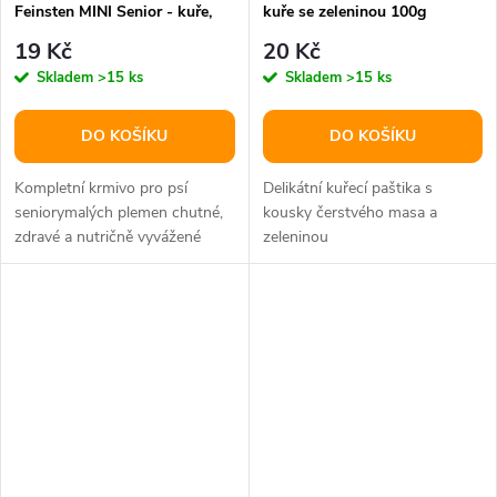
Feinsten MINI Senior - kuře,
kuře se zeleninou 100g
králík, bazalka pro psy 100 g
19 Kč
20 Kč
Skladem
>15 ks
Skladem
>15 ks
DO KOŠÍKU
DO KOŠÍKU
Kompletní krmivo pro psí
Delikátní kuřecí paštika s
seniorymalých plemen chutné,
kousky čerstvého masa a
zdravé a nutričně vyvážené
zeleninou
krmivo z vybraných surovin
nejvyšší...