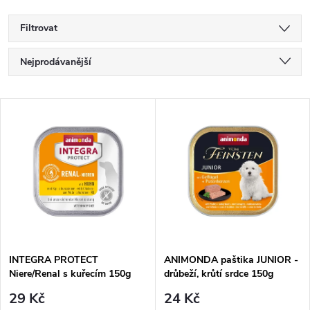
Filtrovat
Ř
Nejprodávanější
a
Nejlevnější
V
Nejdražší
z
ý
Abecedně
e
p
n
i
í
s
p
INTEGRA PROTECT
ANIMONDA paštika JUNIOR -
Niere/Renal s kuřecím 150g
drůbeží, krůtí srdce 150g
p
r
29 Kč
24 Kč