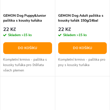
GEMON Dog Puppy&Junior
GEMON Dog Adult paštika s
paštika s kousky tuňáka
kousky tuňák 150g/24bal
150g/24bal
22 Kč
22 Kč
Skladem
>15 ks
Skladem
>15 ks
DO KOŠÍKU
DO KOŠÍKU
Kompletní krmivo - paštika s
Kompletní krmivo - paštika pro
kousky tuňáka pro štěňata
psy s kousky tuńáka
všech plemen