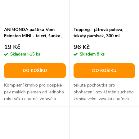
ANIMONDA paštika Vom
Topping - játrová poleva,
Feinsten MINI - telecí, šunka,
tekutý pamlsek, 300 ml
bazalka pro psy 100 g
19 Kč
96 Kč
Skladem
>15 ks
Skladem
8 ks
DO KOŠÍKU
DO KOŠÍKU
Kompletní krmivo pro dospělé
tekutá pochoutka pro
psy malých plemen od jednoho
obohacení, ozvláštněnísuchého
roku věku chutné, zdravé a
krmiva velmi vysoká chuťová
nutričně vyvážené krmivo z...
přitažlivost skvělý efekt
odměny...