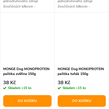
jednodruhového zdroje
jednodruhového zdroje
živočišných bílkovin -
živočišných bílkovin -
vybraného vepřového masa
vybraného hovězího masa
nejvyšší kvality
nejvyšší kvality
MONGE Dog MONOPROTEIN
MONGE Dog MONOPROTEIN
paštika zvěřina 150g
paštika tuňák 150g
38 Kč
38 Kč
Skladem
>15 ks
Skladem
>15 ks
DO KOŠÍKU
DO KOŠÍKU