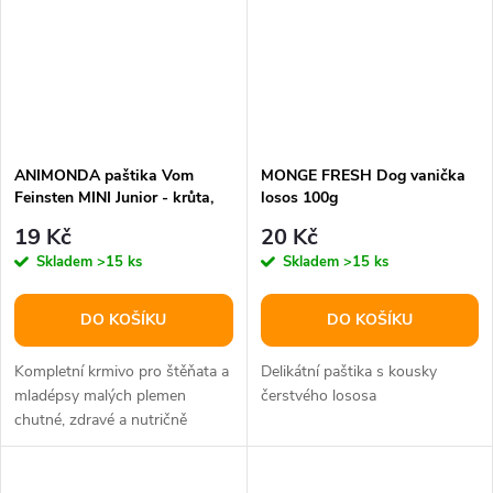
ANIMONDA paštika Vom
MONGE FRESH Dog vanička
Feinsten MINI Junior - krůta,
losos 100g
telecí, jablko pro psy 100 g
19 Kč
20 Kč
Skladem
>15 ks
Skladem
>15 ks
DO KOŠÍKU
DO KOŠÍKU
Kompletní krmivo pro štěňata a
Delikátní paštika s kousky
mladépsy malých plemen
čerstvého lososa
chutné, zdravé a nutričně
vyvážené krmivo z vybraných
surovin...