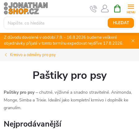
Přejít
NÁKUPNÍ
KOŠÍK
na
obsah
HLEDAT
Z důvodu dovolené v období 7.8. - 16.8.2026 budeme veškeré
objednávky přijaté v tomto termínu expedovat nejdříve 17.8.2026.
Krmivo a odměny pro psy
Paštiky pro psy
Paštiky pro psy
– chutné, výživné a snadno stravitelné. Animonda,
Monge, Simba a Trixie. Ideální jako kompletní krmivo i doplněk ke
granulím.
Nejprodávanější