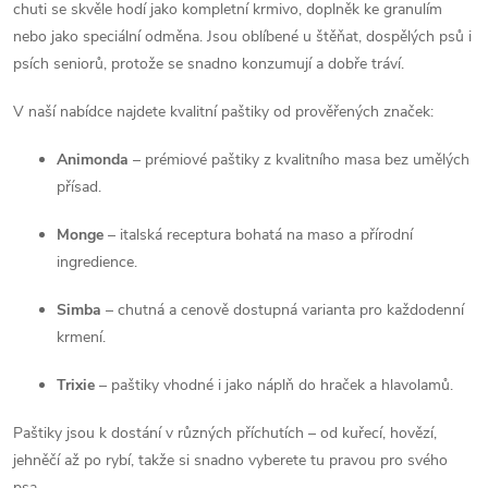
k
chuti se skvěle hodí jako kompletní krmivo, doplněk ke granulím
c
o
nebo jako speciální odměna. Jsou oblíbené u štěňat, dospělých psů i
í
psích seniorů, protože se snadno konzumují a dobře tráví.
v
á
p
V naší nabídce najdete kvalitní paštiky od prověřených značek:
n
r
í
Animonda
– prémiové paštiky z kvalitního masa bez umělých
přísad.
v
Monge
– italská receptura bohatá na maso a přírodní
k
ingredience.
y
Simba
– chutná a cenově dostupná varianta pro každodenní
v
krmení.
ý
Trixie
– paštiky vhodné i jako náplň do hraček a hlavolamů.
p
Paštiky jsou k dostání v různých příchutích – od kuřecí, hovězí,
i
jehněčí až po rybí, takže si snadno vyberete tu pravou pro svého
psa.