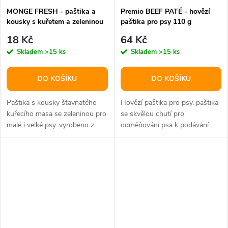
MONGE FRESH - paštika a
Premio BEEF PATÉ - hovězí
kousky s kuřetem a zeleninou
paštika pro psy 110 g
100 g pro psy
18 Kč
64 Kč
Skladem
>15 ks
Skladem
>15 ks
DO KOŠÍKU
DO KOŠÍKU
Paštika s kousky šťavnatého
Hovězí paštika pro psy. paštika
kuřecího masa se zeleninou pro
se skvělou chutí pro
malé i velké psy. vyrobeno z
odměňování psa k podávání
kvalitně zpracovaných a...
mezi jídly snadno se dávkuje
na...