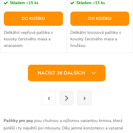
Skladem
>15 ks
Skladem
>15 ks
DO KOŠÍKU
DO KOŠÍKU
Delikátní vepřová paštika s
Delikátní lososová paštika s
kousky čerstvého masa a
kousky čerstvého masa a
ananasem.
hruškou.
O
NAČÍST 36 DALŠÍCH
v
l
S
1
2
t
á
r
d
á
Paštiky pro psy
jsou chutnou a výživnou variantou krmiva, která
a
n
potěší i ty největší psí mlsouny. Díky jemné konzistenci a výrazné