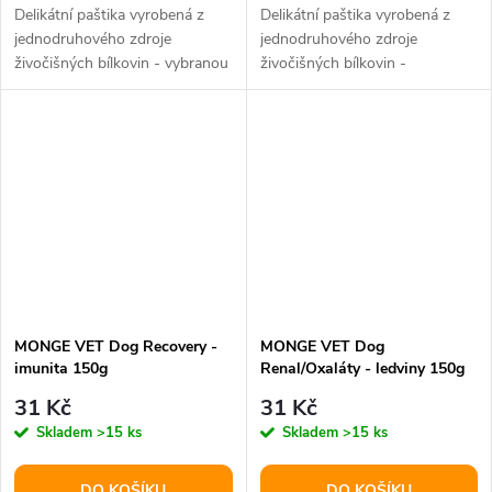
Delikátní paštika vyrobená z
Delikátní paštika vyrobená z
jednodruhového zdroje
jednodruhového zdroje
živočišných bílkovin - vybranou
živočišných bílkovin -
zvěřinou nejvyšší kvality
vybraného tuňáka nejvyšší
kvality
MONGE VET Dog Recovery -
MONGE VET Dog
imunita 150g
Renal/Oxaláty - ledviny 150g
31 Kč
31 Kč
Skladem
>15 ks
Skladem
>15 ks
DO KOŠÍKU
DO KOŠÍKU