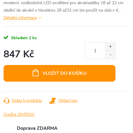
moderní, voděodolné LED osvětlení pro akváriadélky 18 až 22 cm
ideální do akvárií s hloubkou 28 až32 cm lze použít na skla s tl...
Detailní informace
Skladem
2 ks
847 Kč
Měrná
cena:
VLOŽIT DO KOŠÍKU
Dotaz k produktu
Hlídací pes
Značka:
DIVERSA
Doprava ZDARMA