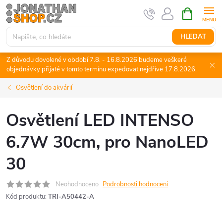
Přejít
NÁKUPNÍ
KOŠÍK
na
obsah
HLEDAT
Z důvodu dovolené v období 7.8. - 16.8.2026 budeme veškeré
objednávky přijaté v tomto termínu expedovat nejdříve 17.8.2026.
Osvětlení do akvárií
Osvětlení LED INTENSO
6.7W 30cm, pro NanoLED
30
Neohodnoceno
Podrobnosti hodnocení
Kód produktu:
TRI-A50442-A