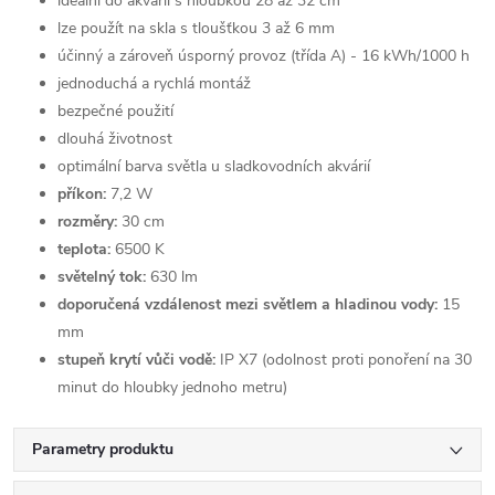
ideální do akvárií s hloubkou 28 až 32 cm
lze použít na skla s tloušťkou 3 až 6 mm
účinný a zároveň úsporný provoz (třída A) - 16 kWh/1000 h
jednoduchá a rychlá montáž
bezpečné použití
dlouhá životnost
optimální barva světla u sladkovodních akvárií
příkon:
7,2 W
rozměry:
30 cm
teplota:
6500 K
světelný tok:
630 lm
doporučená vzdálenost mezi světlem a hladinou vody:
15
mm
stupeň krytí vůči vodě:
IP X7 (odolnost proti ponoření na 30
minut do hloubky jednoho metru)
Parametry produktu