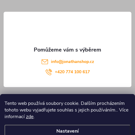
t
í
info
@
jonathanshop.cz
+420 774 100 617
Informace pro vás
Tento web používá soubory cookie. Dalším procházením
tohoto webu vyjadřujete souhlas s jejich používáním.. Více
Blog JONATHANshop.cz
informací
zde
.
Nastavení