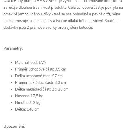
Osa k Body pumpu HMS GBP01 je vyrobena z chromované oceli, která
zaručuje dlouhou trvanlivost produktu. Celá úchopová část je pokryta na
omak příjemnou pěnou, díky které se osa pohodlně a pevně drží, pěna
také zamezuje sklouznutí osy a tvorbě otlaků během cvičení. Součástí
dodávky jsou 2 pržinové svorky pro zajištění kotoučů.
Parametry:
Materiál: ocel, EVA
Průměr úchopové části: 3,5 cm
Délka úchopové části: 97 cm
Průměr nakládací části: 3,0 cm
Délka nakládací části: 2 x 20 cm
Nosnost: 17,5 kg
Hmotnost: 2 kg
Délka: 140 cm
Upozornění: