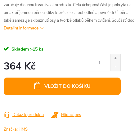
zaručuje dlouhou trvanlivost produktu. Celá úchopová část je pokryta na
omak příjemnou pěnou, díky které se osa pohodlně a pevně drží, pěna
také zamezuje sklouznutí osy a tvorbě otlaků během cvičení. Součástí dod
Detailní informace
Skladem
>15 ks
364 Kč
Měrná
cena:
VLOŽIT DO KOŠÍKU
Dotaz k produktu
Hlídací pes
Značka:
HMS