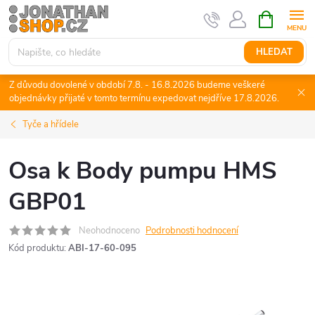
Přejít
NÁKUPNÍ
KOŠÍK
na
obsah
HLEDAT
Z důvodu dovolené v období 7.8. - 16.8.2026 budeme veškeré
objednávky přijaté v tomto termínu expedovat nejdříve 17.8.2026.
Tyče a hřídele
Osa k Body pumpu HMS
GBP01
Neohodnoceno
Podrobnosti hodnocení
Kód produktu:
ABI-17-60-095