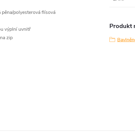
 pěna/polyesterová flísová
Produkt n
 výplní uvnitř
na zip
Bavlněné