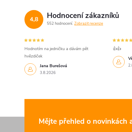
Hodnocení zákazníků
4,8
552 hodnocení
Zobrazit recenze
Hodnotím na jedničku a dávám pět
👍👍
hvězdiček
V
2.
Jana Burešová
3.8.2026
Z
Mějte přehled o novinkách