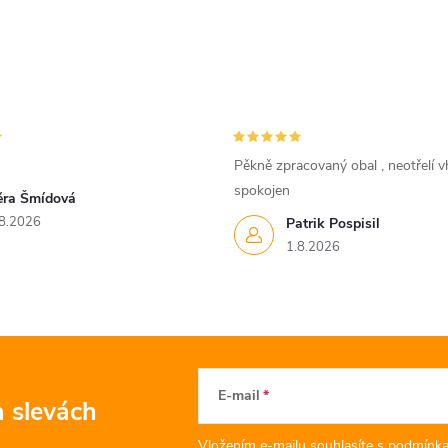
Pěkně zpracovaný obal , neotřelí vh
spokojen
ěra Šmídová
8.2026
Patrik Pospisil
1.8.2026
E-mail
a slevách
Vložením e-mailu souhlasíte s
podmínka