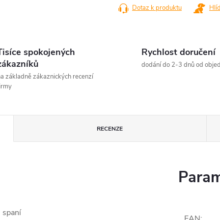
Dotaz k produktu
Hlí
Tisíce spokojených
Rychlost doručení
zákazníků
dodání do 2-3 dnů od obje
a základně zákaznických recenzí
irmy
RECENZE
Param
 spaní
EAN
: