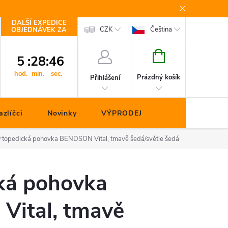
DALŠÍ EXPEDICE
Kontakty
CZK
Čeština
OBJEDNÁVEK ZA
NÁKUPNÍ
5
:
28
:
45
KOŠÍK
hod.
min.
sec.
Prázdný košík
Přihlášení
zlíčci
Novinky
VÝPRODEJ
rtopedická pohovka BENDSON Vital, tmavě šedá/světle šedá
ká pohovka
ital, tmavě