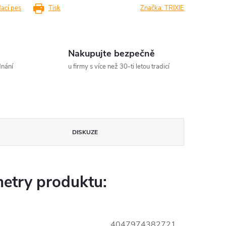
dací pes
Tisk
Značka:
TRIXIE
Nakupujte bezpečně
dnání
u firmy s více než 30-ti letou tradicí
DISKUZE
etry produktu:
4047974382721