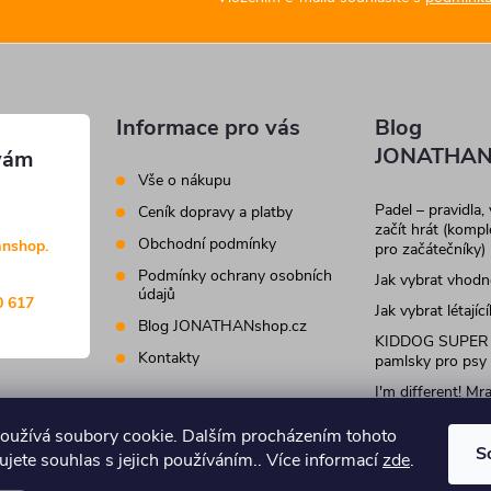
Informace pro vás
Blog
JONATHAN
Vše o nákupu
Padel – pravidla,
Ceník dopravy a platby
začít hrát (komp
Obchodní podmínky
anshop.
pro začátečníky)
Podmínky ochrany osobních
Jak vybrat vhod
údajů
0 617
Jak vybrat létajíc
Blog JONATHANshop.cz
KIDDOG SUPER
Kontakty
pamlsky pro psy
I'm different! M
krmivo a pamlsky
kočky
oužívá soubory cookie. Dalším procházením tohoto
S
jete souhlas s jejich používáním.. Více informací
zde
.