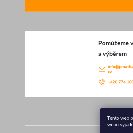
á
p
a
t
í
info
@
jonath
cz
+420 774 10
Tento web p
webu vyjadřu