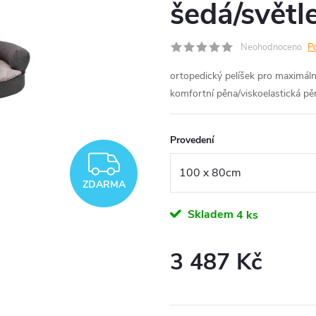
šedá/světl
Neohodnoceno
P
ortopedický pelíšek pro maximáln
komfortní pěna/viskoelastická pěn
Provedení
ZDARMA
ZDARMA
Skladem
4 ks
3 487 Kč
Měrná
cena: