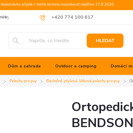
objednávky přijaté v tomto termínu expedovat nejdříve 17.8.2026.
+420 774 100 617
mínky
Podmínky ochrany osobních údajů
Blog JONATHANshop.cz
info@jonathanshop.cz
HLEDAT
Dům a zahrada
Outdoor a camping
Domácí ma
Pelechy pro psy
Bavlněné, plyšové, látkové pelechy pro psy
O
Ortopedic
BENDSON V