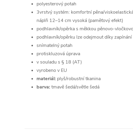
polyesterový potah
3vrstvý systém: komfortní pěna/viskoelastická
náplň 12–14 cm vysoká (paměťový efekt)
podhlavník/opěrka s měkkou pěnovo-vločkovou
podhlavník/opěrku lze odejmout díky zapínání 
snímatelný potah
protiskluzová úprava
v souladu s § 18 (AT)
vyrobeno v EU
materiál:
plyš/robustní tkanina
barva:
tmavě šedá/světle šedá