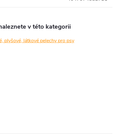
aleznete v této kategorii
, plyšové, látkové pelechy pro psy