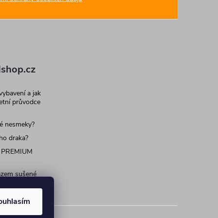
shop.cz
 vybavení a jak
letní průvodce
né nesmeky?
ího draka?
 PREMIUM
razem sušené
 pro psy a
ouhlasím