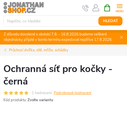
Přejít
NÁKUPNÍ
KOŠÍK
na
obsah
HLEDAT
Z důvodu dovolené v období 7.8. - 16.8.2026 budeme veškeré
objednávky přijaté v tomto termínu expedovat nejdříve 17.8.2026.
Průchozí dvířka, sítě, mříže, schůdky
Ochranná síť pro kočky -
černá
1 hodnocení
Podrobnosti hodnocení
Kód produktu:
Zvolte variantu