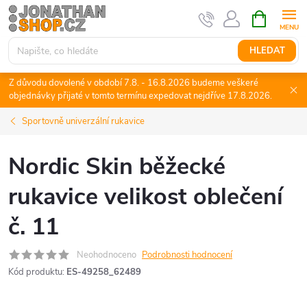
Přejít
NÁKUPNÍ
KOŠÍK
na
obsah
HLEDAT
Z důvodu dovolené v období 7.8. - 16.8.2026 budeme veškeré
objednávky přijaté v tomto termínu expedovat nejdříve 17.8.2026.
Sportovně univerzální rukavice
Nordic Skin běžecké
rukavice velikost oblečení
č. 11
Neohodnoceno
Podrobnosti hodnocení
Kód produktu:
ES-49258_62489