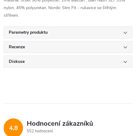
Materiál: hřbet 90% polyester, 10% elastan ; dlaň Nash SLT 55%
nylon, 45% polyuretan. Nordic Slim Fit - rukavice se štíhlým
střihem.
Parametry produktu
Recenze
Diskuse
Hodnocení zákazníků
4,8
552 hodnocení