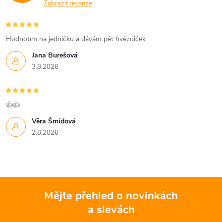
Zobrazit recenze
Hodnotím na jedničku a dávám pět hvězdiček
Jana Burešová
3.8.2026
👍👍
Věra Šmídová
2.8.2026
Mějte přehled o novinkách
a slevách
Z