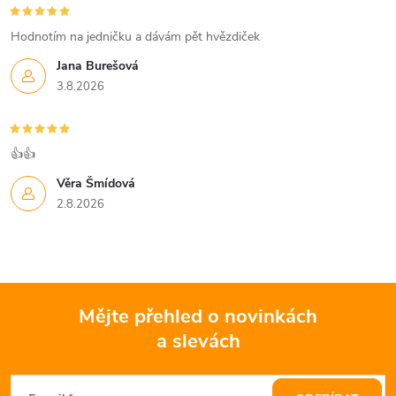
Hodnotím na jedničku a dávám pět hvězdiček
Jana Burešová
3.8.2026
👍👍
Věra Šmídová
2.8.2026
Mějte přehled o novinkách
a slevách
Z