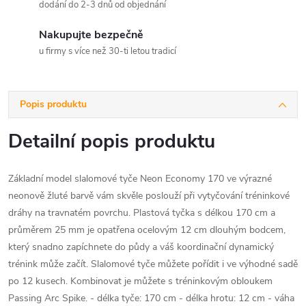
dodání do 2-3 dnů od objednání
Nakupujte bezpečně
u firmy s více než 30-ti letou tradicí
Popis produktu
Detailní popis produktu
Základní model slalomové tyče Neon Economy 170 ve výrazné
neonově žluté barvě vám skvěle poslouží při vytyčování tréninkové
dráhy na travnatém povrchu. Plastová tyčka s délkou 170 cm a
průměrem 25 mm je opatřena ocelovým 12 cm dlouhým bodcem,
který snadno zapíchnete do půdy a váš koordinační dynamický
trénink může začít. Slalomové tyče můžete pořídit i ve výhodné sadě
po 12 kusech. Kombinovat je můžete s tréninkovým obloukem
Passing Arc Spike. - délka tyče: 170 cm - délka hrotu: 12 cm - váha