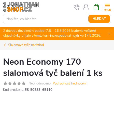
Přejít
NÁKUPNÍ
KOŠÍK
na
obsah
HLEDAT
Z důvodu dovolené v období 7.8. - 16.8.2026 budeme veškeré
objednávky přijaté v tomto termínu expedovat nejdříve 17.8.2026.
Slalomové tyče na fotbal
Neon Economy 170
slalomová tyč balení 1 ks
Neohodnoceno
Podrobnosti hodnocení
Kód produktu:
ES-50533_65110