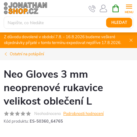
Přejít
NÁKUPNÍ
KOŠÍK
na
obsah
HLEDAT
Z důvodu dovolené v období 7.8. - 16.8.2026 budeme veškeré
objednávky přijaté v tomto termínu expedovat nejdříve 17.8.2026.
Ostatní na potápění
Neo Gloves 3 mm
neoprenové rukavice
velikost oblečení L
Neohodnoceno
Podrobnosti hodnocení
Kód produktu:
ES-50360_64765