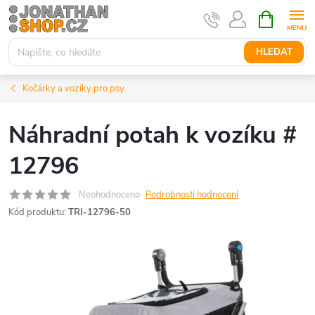
Přejít
NÁKUPNÍ
KOŠÍK
na
obsah
HLEDAT
Kočárky a vozíky pro psy
Náhradní potah k vozíku #
12796
Neohodnoceno
Podrobnosti hodnocení
Kód produktu:
TRI-12796-50