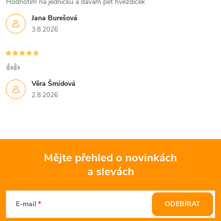
Hodnotím na jedničku a dávám pět hvězdiček
Jana Burešová
3.8.2026
👍👍
Věra Šmídová
2.8.2026
Mějte přehled o novinkách
a slevách
Z
á
E-mail
ODEBÍRAT