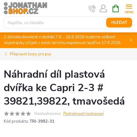
Přejít
NÁKUPNÍ
KOŠÍK
na
obsah
HLEDAT
Z důvodu dovolené v období 7.8. - 16.8.2026 budeme veškeré
objednávky přijaté v tomto termínu expedovat nejdříve 17.8.2026.
Přepravní boxy pro psy
Náhradní díl plastová
dvířka ke Capri 2-3 #
39821,39822, tmavošedá
Neohodnoceno
Podrobnosti hodnocení
Kód produktu:
TRI-3982-31