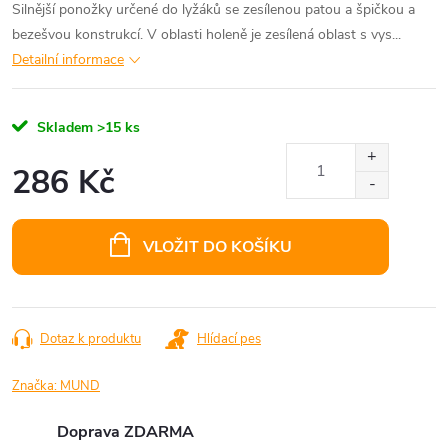
Silnější ponožky určené do lyžáků se zesílenou patou a špičkou a
bezešvou konstrukcí. V oblasti holeně je zesílená oblast s vys...
Detailní informace
Skladem
>15 ks
286 Kč
Měrná
cena:
VLOŽIT DO KOŠÍKU
Dotaz k produktu
Hlídací pes
Značka:
MUND
Doprava ZDARMA