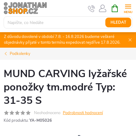
Přejít
NÁKUPNÍ
KOŠÍK
na
obsah
HLEDAT
Z důvodu dovolené v období 7.8. - 16.8.2026 budeme veškeré
objednávky přijaté v tomto termínu expedovat nejdříve 17.8.2026.
Podkolenky
MUND CARVING lyžařské
ponožky tm.modré Typ:
31-35 S
Neohodnoceno
Podrobnosti hodnocení
Kód produktu:
YA-M05026