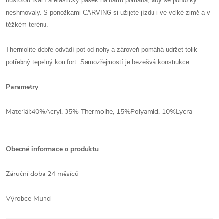
hustotou tkaní a elastický pásek na nártu pomáhá, aby se ponožky
neshrnovaly. S ponožkami CARVING si užijete jízdu i ve velké zimě a v
těžkém terénu.
Thermolite dobře odvádí pot od nohy a zároveň pomáhá udržet tolik
potřebný tepelný komfort. Samozřejmostí je bezešvá konstrukce.
Parametry
Materiál:
40%Acryl, 35% Thermolite, 15%Polyamid, 10%Lycra
Obecné informace o produktu
Záruční doba 24 měsíců
Výrobce Mund