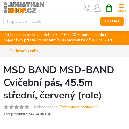
Přejít
NÁKUPNÍ
KOŠÍK
na
obsah
HLEDAT
Z důvodu dovolené v období 7.8. - 16.8.2026 budeme veškeré
objednávky přijaté v tomto termínu expedovat nejdříve 17.8.2026.
Posilovací gumičky
MSD BAND MSD-BAND
Cvičební pás, 45.5m
střední, červený (role)
Neohodnoceno
Podrobnosti hodnocení
Kód produktu:
YA-SA00136