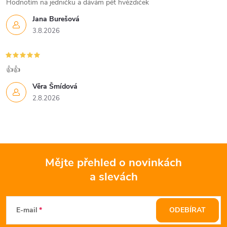
Hodnotím na jedničku a dávám pět hvězdiček
Jana Burešová
3.8.2026
👍👍
Věra Šmídová
2.8.2026
Mějte přehled o novinkách
a slevách
Z
á
E-mail
ODEBÍRAT