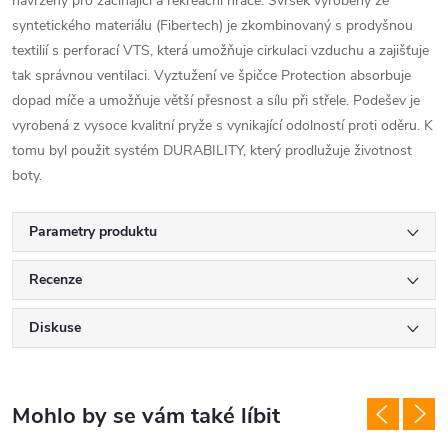
navržený pro začínající a rekreační hráče. Svršek vyrobený ze
syntetického materiálu (Fibertech) je zkombinovaný s prodyšnou
textilií s perforací VTS, která umožňuje cirkulaci vzduchu a zajišťuje
tak správnou ventilaci. Vyztužení ve špičce Protection absorbuje
dopad míče a umožňuje větší přesnost a sílu při střele. Podešev je
vyrobená z vysoce kvalitní pryže s vynikající odolností proti oděru. K
tomu byl použit systém DURABILITY, který prodlužuje životnost
boty.
Parametry produktu
Recenze
Diskuse