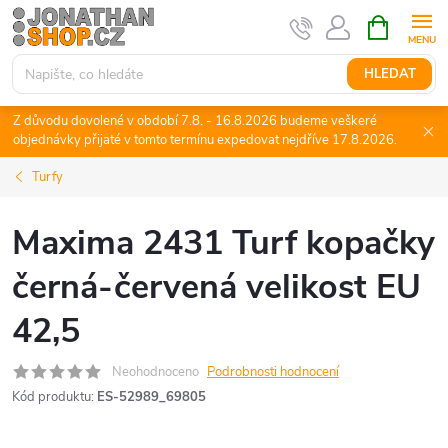
Přejít
NÁKUPNÍ
KOŠÍK
na
obsah
HLEDAT
Z důvodu dovolené v období 7.8. - 16.8.2026 budeme veškeré
objednávky přijaté v tomto termínu expedovat nejdříve 17.8.2026.
Turfy
Maxima 2431 Turf kopačky
černá-červená velikost EU
42,5
Neohodnoceno
Podrobnosti hodnocení
Kód produktu:
ES-52989_69805