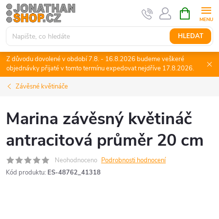
Přejít
NÁKUPNÍ
KOŠÍK
na
obsah
HLEDAT
Z důvodu dovolené v období 7.8. - 16.8.2026 budeme veškeré
objednávky přijaté v tomto termínu expedovat nejdříve 17.8.2026.
Závěsné květináče
Marina závěsný květináč
antracitová průměr 20 cm
Neohodnoceno
Podrobnosti hodnocení
Kód produktu:
ES-48762_41318