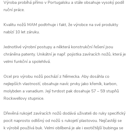
Výroba probíhá přímo v Portugalsku a stále obsahuje vysoký podíl
ruční práce.
Kvalitu nožů MAM podtrhuje i fakt, že výrobce na své produkty
nabízí 10 let záruku.
Jednotlivé výrobní postupy a některá konstrukční řešení jsou
chráněna patenty. Unikátní je např. pojistka zavíracích nožů, která je
velmi funkční a spolehlivá.
Ocel pro výrobu nožů pochází z Německa. Aby dosáhla co
nejlepších vlastností, obsahuje navíc prvky jako křemík, karbon,
molybden a vanadium. Její tvrdost pak dosahuje 57 – 59 stupňů
Rockwellovy stupnice.
Dřevěná rukojeť zavíracích nožů dodává uživateli do ruky specifický
pocit naprosto odlišný od nožů s rukojetí plastovou. Nejčastěji se
k výrobě používá buk. Velmi oblíbená je ale i exotičtější bubinga se