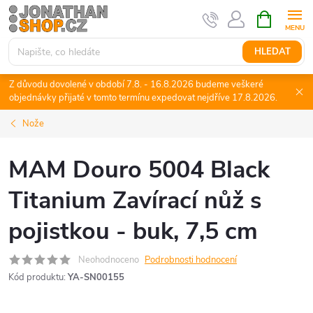
Přejít
NÁKUPNÍ
KOŠÍK
na
obsah
HLEDAT
Z důvodu dovolené v období 7.8. - 16.8.2026 budeme veškeré
objednávky přijaté v tomto termínu expedovat nejdříve 17.8.2026.
Nože
MAM Douro 5004 Black
Titanium Zavírací nůž s
pojistkou - buk, 7,5 cm
Neohodnoceno
Podrobnosti hodnocení
Kód produktu:
YA-SN00155