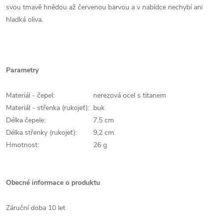
svou tmavě hnědou až červenou barvou a v nabídce nechybí ani
hladká oliva.
Parametry
Materiál - čepel:
nerezová ocel s titanem
Materiál - střenka (rukojeť):
buk
Délka čepele:
7,5 cm
Délka střenky (rukojeť):
9,2 cm
Hmotnost:
26 g
Obecné informace o produktu
Záruční doba 10 let