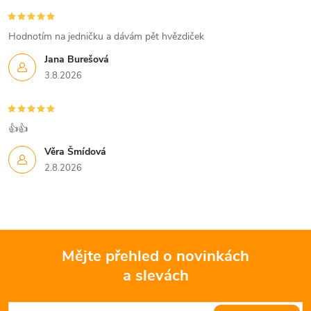
Hodnotím na jedničku a dávám pět hvězdiček
Jana Burešová
3.8.2026
👍👍
Věra Šmídová
2.8.2026
Mějte přehled o novinkách
a slevách
Z