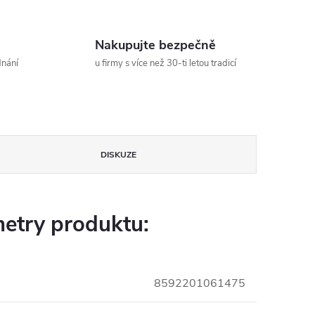
Nakupujte bezpečně
dnání
u firmy s více než 30-ti letou tradicí
DISKUZE
etry produktu:
8592201061475