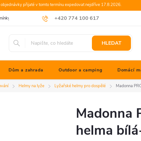
objednávky přijaté v tomto termínu expedovat nejdříve 17.8.2026.
+420 774 100 617
mínky
Podmínky ochrany osobních údajů
Blog JONATHANshop.cz
info@jonathanshop.cz
HLEDAT
Dům a zahrada
Outdoor a camping
Domácí ma
ování
Helmy na lyže
Lyžařské helmy pro dospělé
Madonna PRO 
Madonna P
helma bíl