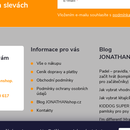
E-mail
a slevách
Vložením e-mailu souhlasíte s
podmínka
Informace pro vás
Blog
JONATHAN
Vše o nákupu
Padel – pravidla,
Ceník dopravy a platby
začít hrát (komp
Obchodní podmínky
anshop.
pro začátečníky)
Podmínky ochrany osobních
Jak vybrat vhod
údajů
0 617
Jak vybrat létajíc
Blog JONATHANshop.cz
KIDDOG SUPER
Kontakty
pamlsky pro psy
I'm different! M
krmivo a pamlsky
kočky