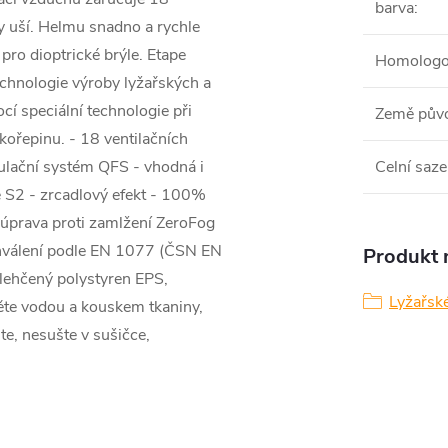
barva
:
y uší. Helmu snadno a rychle
pro dioptrické brýle. Etape
Homologo
hnologie výroby lyžařských a
cí speciální technologie při
Země pův
kořepinu. - 18 ventilačních
egulační systém QFS - vhodná i
Celní saze
ie S2 - zrcadlový efekt - 100%
- úprava proti zamlžení ZeroFog
chválení podle EN 1077 (ČSN EN
Produkt n
lehčený polystyren EPS,
Lyžařsk
těte vodou a kouskem tkaniny,
lte, nesušte v sušičce,