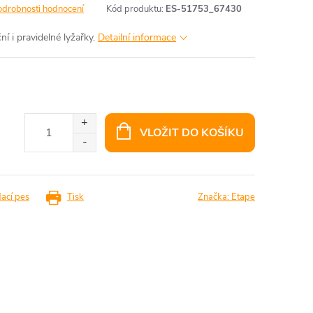
odrobnosti hodnocení
Kód produktu:
ES-51753_67430
ní i pravidelné lyžařky.
Detailní informace
VLOŽIT DO KOŠÍKU
dací pes
Tisk
Značka:
Etape