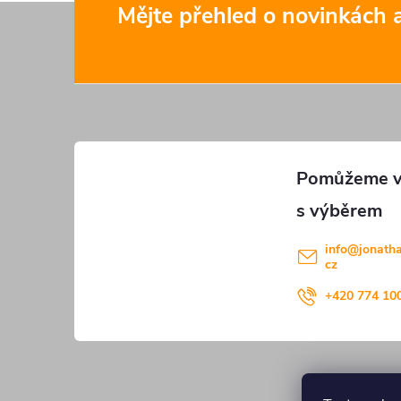
Z
Mějte přehled o novinkách
á
p
a
t
í
info
@
jonath
cz
+420 774 10