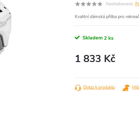
Neohodnoceno
P
Kvalitní dámská přilba pro rekreač
Skladem
2 ks
1 833 Kč
Měrná
cena:
Dotaz k produktu
Hlí