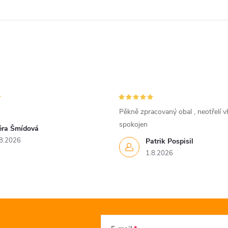
Pěkně zpracovaný obal , neotřelí vh
spokojen
ěra Šmídová
8.2026
Patrik Pospisil
1.8.2026