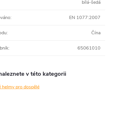
bílá-šedá
váno
:
EN 1077:2007
odu
:
Čína
bník
:
65061010
aleznete v této kategorii
é helmy pro dospělé