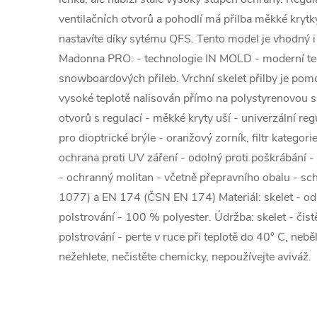
ventilačních otvorů a pohodlí má přilba měkké krytk
nastavíte díky sytému QFS. Tento model je vhodný i 
Madonna PRO: - technologie IN MOLD - moderní tec
snowboardových přileb. Vrchní skelet přilby je pomo
vysoké teplotě nalisován přímo na polystyrenovou s
otvorů s regulací - měkké kryty uší - univerzální r
pro dioptrické brýle - oranžový zorník, filtr kategor
ochrana proti UV záření - odolný proti poškrábání 
- ochranný molitan - včetně přepravního obalu - s
1077) a EN 174 (ČSN EN 174) Materiál: skelet - od
polstrování - 100 % polyester. Údržba: skelet - čis
polstrování - perte v ruce při teplotě do 40° C, nebě
nežehlete, nečistěte chemicky, nepoužívejte aviváž.