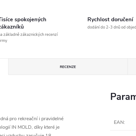
Tisíce spokojených
Rychlost doručení
zákazníků
dodání do 2-3 dnů od obje
a základně zákaznických recenzí
irmy
RECENZE
Param
ná pro rekreační i pravidelné
EAN
:
logií IN MOLD, díky které je
laci vzduchu zaručuje 18