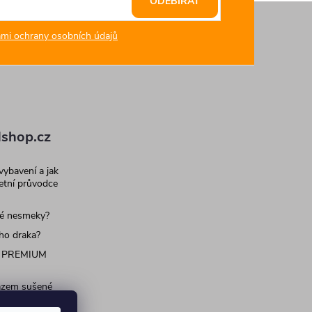
ODEBÍRAT
mi ochrany osobních údajů
shop.cz
 vybavení a jak
letní průvodce
né nesmeky?
ího draka?
 PREMIUM
razem sušené
 pro psy a