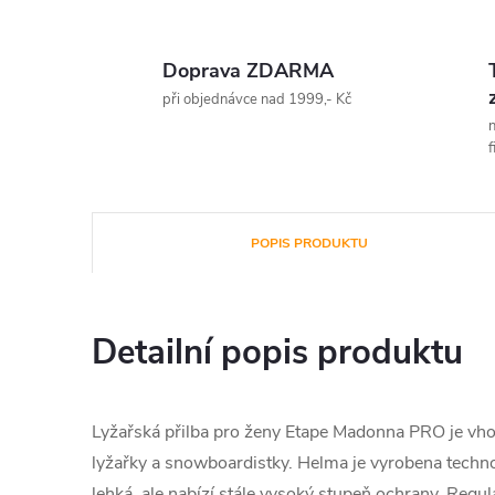
Doprava ZDARMA
při objednávce nad 1999,- Kč
n
f
POPIS PRODUKTU
Detailní popis produktu
Lyžařská přilba pro ženy Etape Madonna PRO je vhod
lyžařky a snowboardistky. Helma je vyrobena techno
lehká, ale nabízí stále vysoký stupeň ochrany. Regu