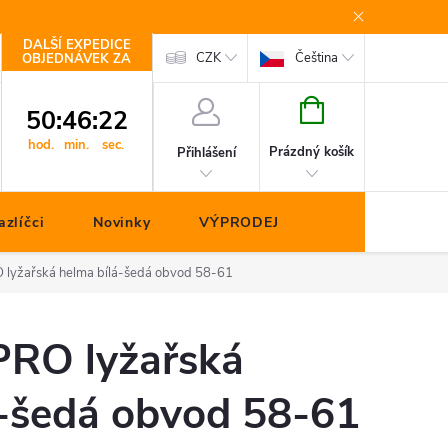
DALŠÍ EXPEDICE
Kontakty
CZK
Čeština
OBJEDNÁVEK ZA
NÁKUPNÍ
50
:
46
:
22
KOŠÍK
hod.
min.
sec.
Prázdný košík
Přihlášení
zlíčci
Novinky
VÝPRODEJ
lyžařská helma bílá-šedá obvod 58-61
RO lyžařská
á-šedá obvod 58-61