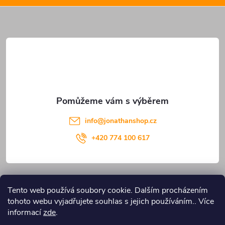
a
t
í
info
@
jonathanshop.cz
+420 774 100 617
Informace pro vás
Tento web používá soubory cookie. Dalším procházením
tohoto webu vyjadřujete souhlas s jejich používáním.. Více
Blog JONATHANshop.cz
informací
zde
.