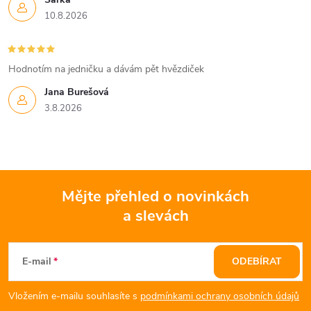
10.8.2026
Hodnotím na jedničku a dávám pět hvězdiček
Jana Burešová
3.8.2026
Mějte přehled o novinkách
a slevách
Z
á
E-mail
ODEBÍRAT
p
Vložením e-mailu souhlasíte s
podmínkami ochrany osobních údajů