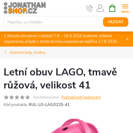
Přejít
NÁKUPNÍ
KOŠÍK
na
obsah
HLEDAT
Z důvodu dovolené v období 7.8. - 16.8.2026 budeme veškeré
objednávky přijaté v tomto termínu expedovat nejdříve 17.8.2026.
Gumové boty, kroksy
Letní obuv LAGO, tmavě
růžová, velikost 41
Neohodnoceno
Podrobnosti hodnocení
Kód produktu:
RUL-LO-LAGO225-41