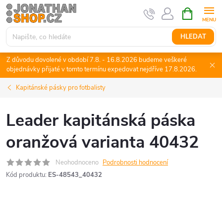
Přejít
NÁKUPNÍ
KOŠÍK
na
obsah
HLEDAT
Z důvodu dovolené v období 7.8. - 16.8.2026 budeme veškeré
objednávky přijaté v tomto termínu expedovat nejdříve 17.8.2026.
Kapitánské pásky pro fotbalisty
Leader kapitánská páska
oranžová varianta 40432
Neohodnoceno
Podrobnosti hodnocení
Kód produktu:
ES-48543_40432