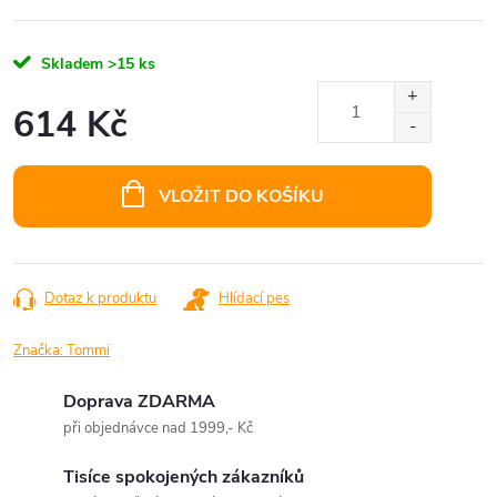
Skladem
>15 ks
614 Kč
Měrná
cena:
VLOŽIT DO KOŠÍKU
Dotaz k produktu
Hlídací pes
Značka:
Tommi
Doprava ZDARMA
při objednávce nad 1999,- Kč
Tisíce spokojených zákazníků