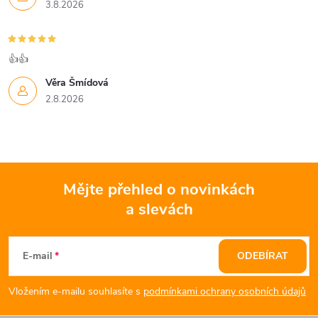
3.8.2026
👍👍
Věra Šmídová
2.8.2026
Mějte přehled o novinkách
a slevách
Z
á
E-mail
ODEBÍRAT
p
Vložením e-mailu souhlasíte s
podmínkami ochrany osobních údajů