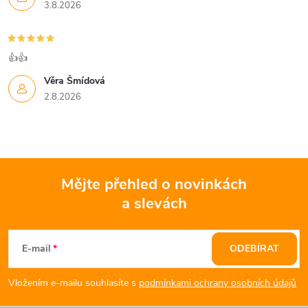
p
3.8.2026
i
s
👍👍
u
Věra Šmídová
2.8.2026
Mějte přehled o novinkách
a slevách
Z
á
E-mail
ODEBÍRAT
p
Vložením e-mailu souhlasíte s
podmínkami ochrany osobních údajů