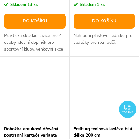
Skladem
13 ks
Skladem
1 ks
DO KOŠÍKU
DO KOŠÍKU
Praktická skládací lavice pro 4
Náhradní plastové sedátko pro
osoby, ideální doplněk pro
sedačky pro rozhodčí.
sportovní kluby, venkovní akce
apod. Přenosná taška součástí.
ZD
ZDARMA
Rohožka antuková dřevěná,
Freiburg tenisová lavička bílá
postranní kartáče varianta
délka 200 cm