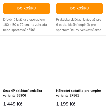
DO KOŠÍKU
DO KOŠÍKU
Dřevěná lavička s opěradlem
Praktická skládací lavice až pro
180 x 50 x 72 cm, na zahradu
6 osob. Ideální doplněk pro
nebo sportovní hřiště.
sportovní kluby, venkovní akce
apod. Přenosný obal...
Seat 4P skládací sedačka
Náhradní sedačka pro umpire
varianta 38906
varianta 27561
1 449 Kč
1 199 Kč