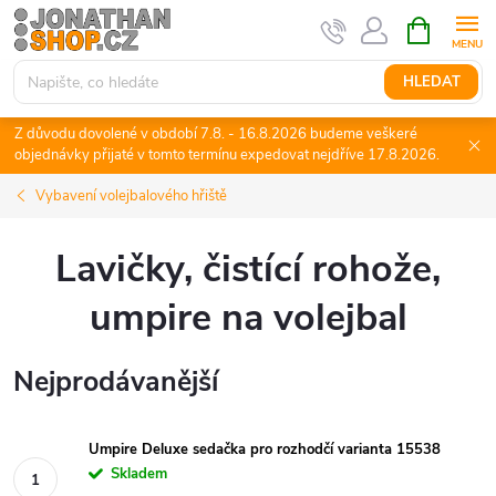
Přejít
NÁKUPNÍ
KOŠÍK
na
obsah
HLEDAT
Z důvodu dovolené v období 7.8. - 16.8.2026 budeme veškeré
objednávky přijaté v tomto termínu expedovat nejdříve 17.8.2026.
Vybavení volejbalového hřiště
Lavičky, čistící rohože,
umpire na volejbal
Nejprodávanější
Umpire Deluxe sedačka pro rozhodčí varianta 15538
Skladem