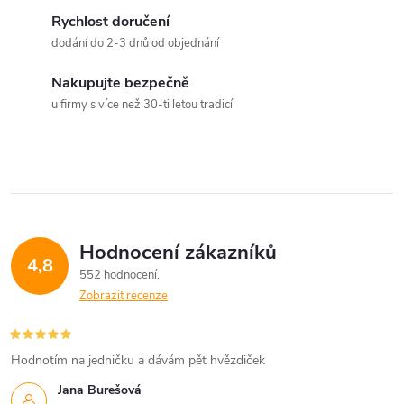
d
Rychlost doručení
a
dodání do 2-3 dnů od objednání
c
Nakupujte bezpečně
u firmy s více než 30-ti letou tradicí
í
p
r
v
Hodnocení zákazníků
k
4,8
552 hodnocení
y
Zobrazit recenze
v
Hodnotím na jedničku a dávám pět hvězdiček
ý
Jana Burešová