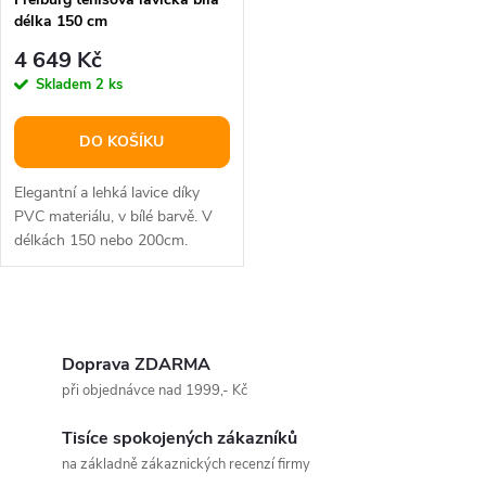
délka 150 cm
4 649 Kč
Skladem
2 ks
DO KOŠÍKU
Elegantní a lehká lavice díky
PVC materiálu, v bílé barvě. V
délkách 150 nebo 200cm.
O
v
Doprava ZDARMA
při objednávce nad 1999,- Kč
l
Tisíce spokojených zákazníků
á
na základně zákaznických recenzí firmy