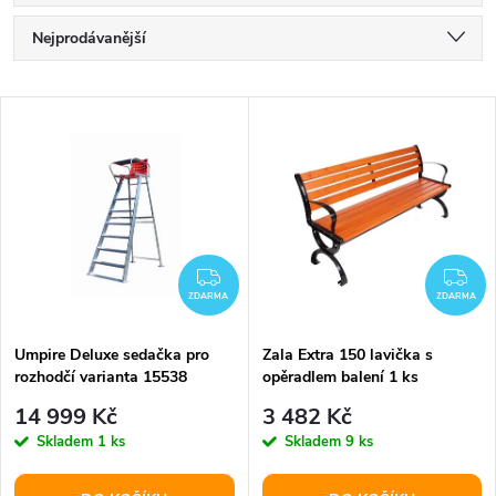
Ř
Nejprodávanější
a
Nejlevnější
V
Nejdražší
z
ý
Abecedně
e
p
n
i
ZDARMA
ZD
í
ZDARMA
ZDARMA
s
p
Umpire Deluxe sedačka pro
Zala Extra 150 lavička s
rozhodčí varianta 15538
opěradlem balení 1 ks
p
r
14 999 Kč
3 482 Kč
r
Skladem
1 ks
Skladem
9 ks
o