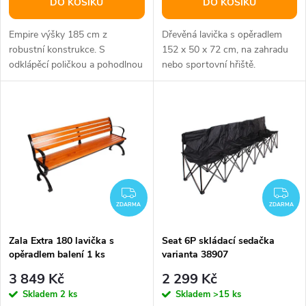
o
DO KOŠÍKU
DO KOŠÍKU
d
d
Empire výšky 185 cm z
Dřevěná lavička s opěradlem
u
robustní konstrukce. S
152 x 50 x 72 cm, na zahradu
odklápěcí poličkou a pohodlnou
nebo sportovní hřiště.
u
sedačkou.
k
k
t
t
ů
ů
ZDARMA
ZD
ZDARMA
ZDARMA
Zala Extra 180 lavička s
Seat 6P skládací sedačka
opěradlem balení 1 ks
varianta 38907
3 849 Kč
2 299 Kč
Skladem
2 ks
Skladem
>15 ks