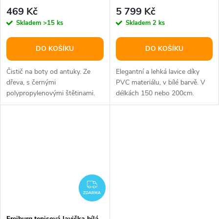
21320
469 Kč
5 799 Kč
Skladem
>15 ks
Skladem
2 ks
DO KOŠÍKU
DO KOŠÍKU
Čistič na boty od antuky. Ze
Elegantní a lehká lavice díky
dřeva, s černými
PVC materiálu, v bílé barvě. V
polypropylenovými štětinami.
délkách 150 nebo 200cm.
Spodní strana s
protiskluzovými gumovými...
ZDARMA
ZDARMA
Freiburg tenisová lavička bílá