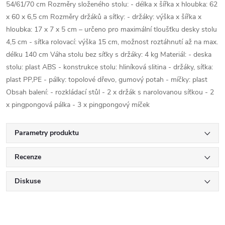
54/61/70 cm Rozměry složeného stolu: - délka x šířka x hloubka: 62
x 60 x 6,5 cm Rozměry držáků a síťky: - držáky: výška x šířka x
hloubka: 17 x 7 x 5 cm – určeno pro maximální tloušťku desky stolu
4,5 cm - síťka rolovací: výška 15 cm, možnost roztáhnutí až na max.
délku 140 cm Váha stolu bez síťky s držáky: 4 kg Materiál: - deska
stolu: plast ABS - konstrukce stolu: hliníková slitina - držáky, síťka:
plast PP,PE - pálky: topolové dřevo, gumový potah - míčky: plast
Obsah balení: - rozkládací stůl - 2 x držák s narolovanou síťkou - 2
x pingpongová pálka - 3 x pingpongový míček
Parametry produktu
Recenze
Diskuse