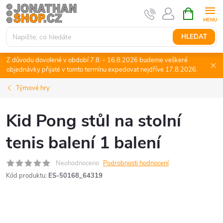
Přejít
NÁKUPNÍ
KOŠÍK
na
obsah
HLEDAT
Z důvodu dovolené v období 7.8. - 16.8.2026 budeme veškeré
objednávky přijaté v tomto termínu expedovat nejdříve 17.8.2026.
Týmové hry
Kid Pong stůl na stolní
tenis balení 1 balení
Neohodnoceno
Podrobnosti hodnocení
Kód produktu:
ES-50168_64319