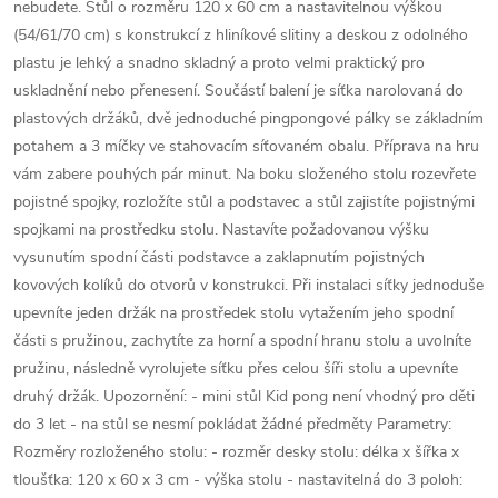
nebudete. Stůl o rozměru 120 x 60 cm a nastavitelnou výškou
(54/61/70 cm) s konstrukcí z hliníkové slitiny a deskou z odolného
plastu je lehký a snadno skladný a proto velmi praktický pro
uskladnění nebo přenesení. Součástí balení je síťka narolovaná do
plastových držáků, dvě jednoduché pingpongové pálky se základním
potahem a 3 míčky ve stahovacím síťovaném obalu. Příprava na hru
vám zabere pouhých pár minut. Na boku složeného stolu rozevřete
pojistné spojky, rozložíte stůl a podstavec a stůl zajistíte pojistnými
spojkami na prostředku stolu. Nastavíte požadovanou výšku
vysunutím spodní části podstavce a zaklapnutím pojistných
kovových kolíků do otvorů v konstrukci. Při instalaci síťky jednoduše
upevníte jeden držák na prostředek stolu vytažením jeho spodní
části s pružinou, zachytíte za horní a spodní hranu stolu a uvolníte
pružinu, následně vyrolujete síťku přes celou šíři stolu a upevníte
druhý držák. Upozornění: - mini stůl Kid pong není vhodný pro děti
do 3 let - na stůl se nesmí pokládat žádné předměty Parametry:
Rozměry rozloženého stolu: - rozměr desky stolu: délka x šířka x
tloušťka: 120 x 60 x 3 cm - výška stolu - nastavitelná do 3 poloh: