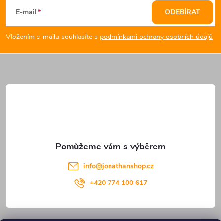
á
E-mail
ODEBÍRAT
p
Vložením e-mailu souhlasíte s
podmínkami ochrany osobních údajů
a
t
í
info
@
jonathanshop.cz
+420 774 100 617