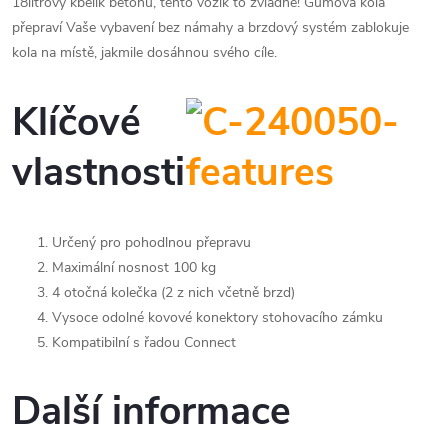
18litrový kbelík betonu, tento vozík to zvládne! Gumová kola
přepraví Vaše vybavení bez námahy a brzdový systém zablokuje
kola na místě, jakmile dosáhnou svého cíle.
Klíčové
vlastnosti
Určený pro pohodlnou přepravu
Maximální nosnost 100 kg
4 otočná kolečka (2 z nich včetně brzd)
Vysoce odolné kovové konektory stohovacího zámku
Kompatibilní s řadou Connect
Další informace