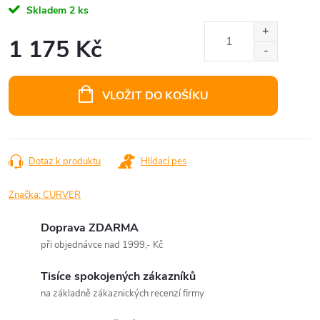
Skladem
2 ks
1 175 Kč
Měrná
cena:
VLOŽIT DO KOŠÍKU
Dotaz k produktu
Hlídací pes
Značka:
CURVER
Doprava ZDARMA
při objednávce nad 1999,- Kč
Tisíce spokojených zákazníků
na základně zákaznických recenzí firmy