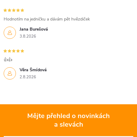
Hodnotím na jedničku a dávám pět hvězdiček
Jana Burešová
3.8.2026
👍👍
Věra Šmídová
2.8.2026
Mějte přehled o novinkách
a slevách
Z