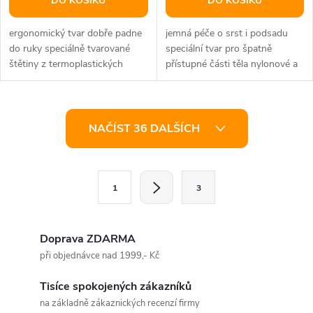
DO KOŠÍKU
DO KOŠÍKU
ergonomický tvar dobře padne
jemná péče o srst i podsadu
do ruky speciálně tvarované
speciální tvar pro špatně
štětiny z termoplastických
přístupné části těla nylonové a
gumy umožňují odstranit
kovové štětiny s kuličkami...
chlupy z...
O
NAČÍST 36 DALŠÍCH
v
l
S
1
3
t
á
r
d
á
Doprava ZDARMA
a
n
při objednávce nad 1999,- Kč
k
c
Tisíce spokojených zákazníků
o
na základně zákaznických recenzí firmy