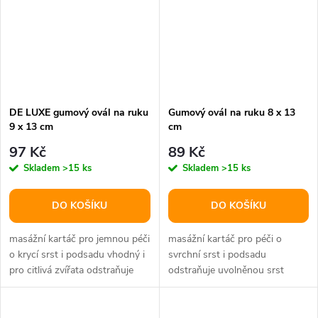
DE LUXE gumový ovál na ruku
Gumový ovál na ruku 8 x 13
9 x 13 cm
cm
97 Kč
89 Kč
Skladem
>15 ks
Skladem
>15 ks
DO KOŠÍKU
DO KOŠÍKU
masážní kartáč pro jemnou péči
masážní kartáč pro péči o
o krycí srst i podsadu vhodný i
svrchní srst i podsadu
pro citlivá zvířata odstraňuje
odstraňuje uvolněnou srst
uvolněnou srst...
vhodnýi pro citlivá zvířata s
poutkem na...