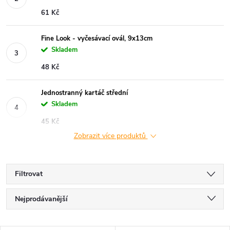
61 Kč
Fine Look - vyčesávací ovál, 9x13cm
Skladem
48 Kč
Jednostranný kartáč střední
Skladem
45 Kč
Zobrazit více produktů
Filtrovat
Ř
Nejprodávanější
a
Nejlevnější