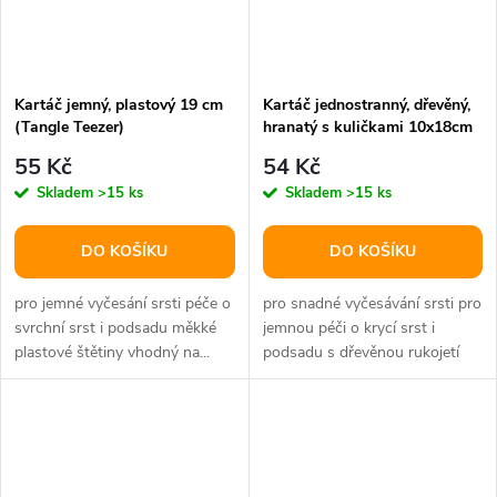
Kartáč jemný, plastový 19 cm
Kartáč jednostranný, dřevěný,
(Tangle Teezer)
hranatý s kuličkami 10x18cm
55 Kč
54 Kč
Skladem
>15 ks
Skladem
>15 ks
DO KOŠÍKU
DO KOŠÍKU
pro jemné vyčesání srsti péče o
pro snadné vyčesávání srsti pro
svrchní srst i podsadu měkké
jemnou péči o krycí srst i
plastové štětiny vhodný na...
podsadu s dřevěnou rukojetí
měkké a pružné kovové
štětinky...