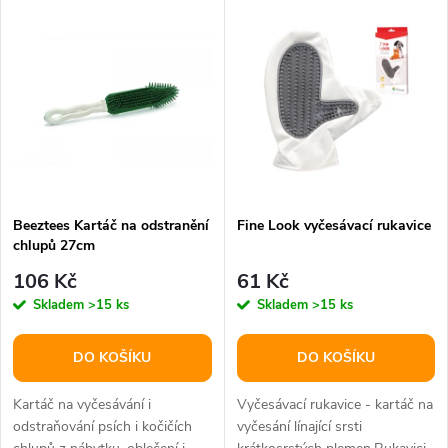
V
Nejdražší
z
ý
Abecedně
e
p
n
i
í
s
p
Beeztees Kartáč na odstranění
Fine Look vyčesávací rukavice
chlupů 27cm
p
r
106 Kč
61 Kč
r
Skladem
>15 ks
Skladem
>15 ks
o
o
DO KOŠÍKU
DO KOŠÍKU
d
d
Kartáč na vyčesávání i
Vyčesávací rukavice - kartáč na
u
odstraňování psích i kočičích
vyčesání línající srsti