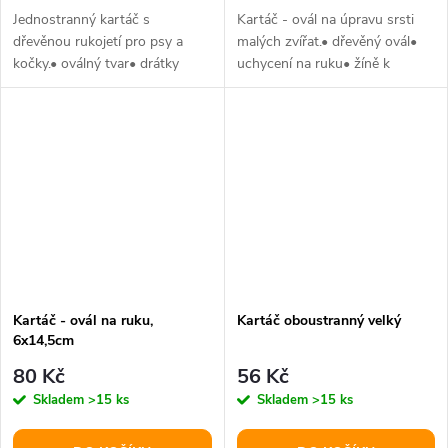
Jednostranný kartáč s
Kartáč - ovál na úpravu srsti
dřevěnou rukojetí pro psy a
malých zvířat.• dřevěný ovál•
kočky.• oválný tvar• drátky
uchycení na ruku• žíně k
zakončené kuličkami pro
vyleštění srsti• pro psy i...
snadné...
Kartáč - ovál na ruku,
Kartáč oboustranný velký
6x14,5cm
80 Kč
56 Kč
Skladem
>15 ks
Skladem
>15 ks