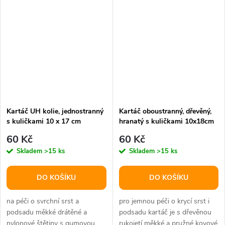
chlupy drátěné...
Kartáč UH kolie, jednostranný
Kartáč oboustranný, dřevěný,
s kuličkami 10 x 17 cm
hranatý s kuličkami 10x18cm
60 Kč
60 Kč
Skladem
>15 ks
Skladem
>15 ks
DO KOŠÍKU
DO KOŠÍKU
na péči o svrchní srst a
pro jemnou péči o krycí srst i
podsadu měkké drátěné a
podsadu kartáč je s dřevěnou
nylonové štětiny s gumovou
rukojetí měkké a pružné kovové