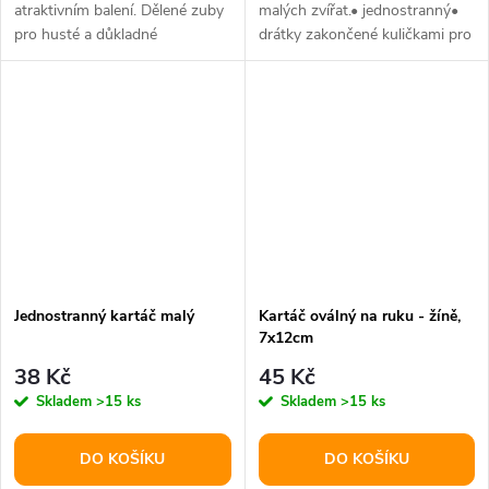
atraktivním balení. Dělené zuby
malých zvířat.• jednostranný•
pro husté a důkladné
drátky zakončené kuličkami pro
vyčesání.Pryžový kartáč s
snadné rozčesávání•...
ohebnou...
Jednostranný kartáč malý
Kartáč oválný na ruku - žíně,
7x12cm
38 Kč
45 Kč
Skladem
>15 ks
Skladem
>15 ks
DO KOŠÍKU
DO KOŠÍKU