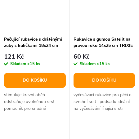
Pečující rukavice s drátěnými
Rukavice s gumou Satelit na
zuby s kuličkami 18x24 cm
pravou ruku 14x25 cm TRIXIE
121 Kč
60 Kč
Skladem
>15 ks
Skladem
>15 ks
DO KOŠÍKU
DO KOŠÍKU
stimuluje krevní oběh
vyčesávací rukavice pro péči o
odstraňuje uvolněnou srst
svrchní srst i podsadu ideální
pomocník pro snadné
na vyčesávání línající srsti
vyčesávání vylínalé srsti
odstraňuje uvolněnou srst...
zapínání na suchý...