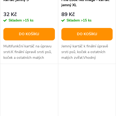
jemný XL
32 Kč
89 Kč
Skladem
>15 ks
Skladem
>15 ks
DO KOŠÍKU
DO KOŠÍKU
Multifunkční kartáč na úpravu
Jemný kartáč k finální úpravě
srsti.K finální úpravě srsti psů,
srsti psů, koček a ostatních
koček a ostatních malých
malých zvířat.Vhodný
zvířat.Doporučujeme na...
především na kudrnatou srst
(Pudl,...