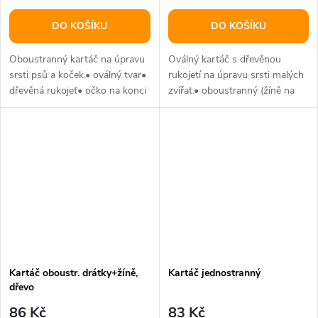
DO KOŠÍKU
DO KOŠÍKU
Oboustranný kartáč na úpravu
Oválný kartáč s dřevěnou
srsti psů a koček.• oválný tvar•
rukojetí na úpravu srsti malých
dřevěná rukojeť• očko na konci
zvířat.• oboustranný (žíně na
rukojeti k možnosti závěsu
jedné straně, drátky s...
Kartáč oboustr. drátky+žíně,
Kartáč jednostranný
dřevo
86 Kč
83 Kč