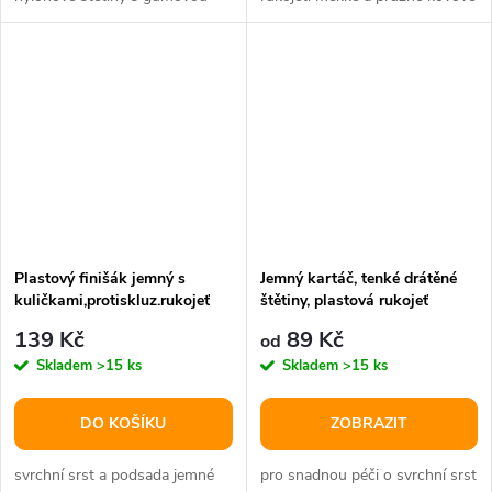
rukojetí vhodný na...
štětinky zakončené...
Plastový finišák jemný s
Jemný kartáč, tenké drátěné
kuličkami,protiskluz.rukojeť
štětiny, plastová rukojeť
7x16 cm
139 Kč
89 Kč
od
Skladem
>15 ks
Skladem
>15 ks
DO KOŠÍKU
ZOBRAZIT
svrchní srst a podsada jemné
pro snadnou péči o svrchní srst