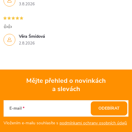
3.8.2026
👍👍
Věra Šmídová
2.8.2026
Mějte přehled o novinkách
a slevách
Z
á
E-mail
ODEBÍRAT
p
Vložením e-mailu souhlasíte s
podmínkami ochrany osobních údajů