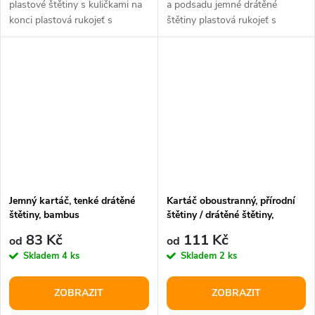
plastové štětiny s kuličkami na
a podsadu jemné drátěné
konci plastová rukojeť s
štětiny plastová rukojeť s
gumovým úchopem vhodný
gumovým úchopem/kov
na...
vhodný na...
Jemný kartáč, tenké drátěné
Kartáč oboustranný, přírodní
štětiny, bambus
štětiny / drátěné štětiny,
bambus
83 Kč
111 Kč
od
od
Skladem
4 ks
Skladem
2 ks
ZOBRAZIT
ZOBRAZIT