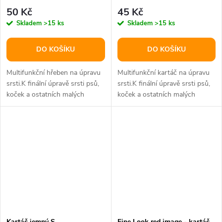
50 Kč
45 Kč
Skladem
>15 ks
Skladem
>15 ks
DO KOŠÍKU
DO KOŠÍKU
Multifunkční hřeben na úpravu
Multifunkční kartáč na úpravu
srsti.K finální úpravě srsti psů,
srsti.K finální úpravě srsti psů,
koček a ostatních malých
koček a ostatních malých
zvířat.Doporučujeme na...
zvířat.Doporučujeme na...
Kartáč jemný S
Fine Look red image - kartáč