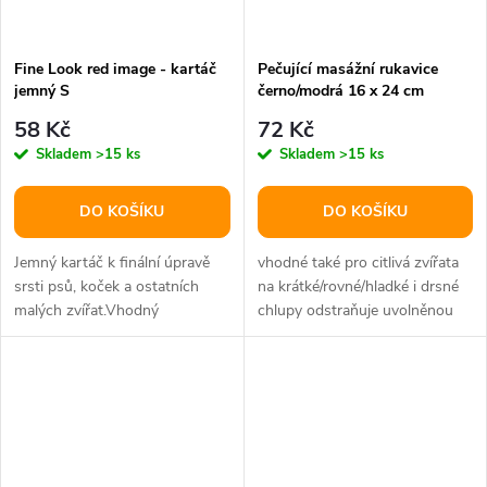
Fine Look red image - kartáč
Pečující masážní rukavice
jemný S
černo/modrá 16 x 24 cm
58 Kč
72 Kč
Skladem
>15 ks
Skladem
>15 ks
DO KOŠÍKU
DO KOŠÍKU
Jemný kartáč k finální úpravě
vhodné také pro citlivá zvířata
srsti psů, koček a ostatních
na krátké/rovné/hladké i drsné
malých zvířat.Vhodný
chlupy odstraňuje uvolněnou
především na kudrnatou srst
srst, prach i drobné...
(Pudl,...