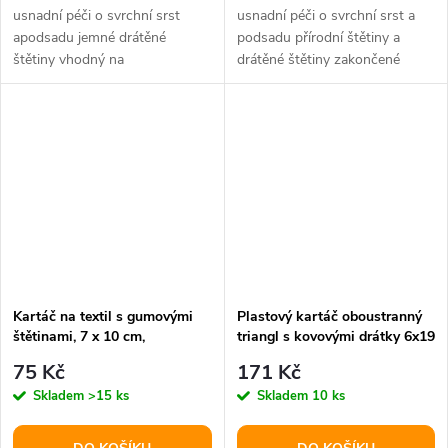
usnadní péči o svrchní srst
usnadní péči o svrchní srst a
apodsadu jemné drátěné
podsadu přírodní štětiny a
štětiny vhodný na
drátěné štětiny zakončené
kudrnaté/dlouhé/jemné/krátké/hladké
kuličkami vhodný na...
adrátěné...
Kartáč na textil s gumovými
Plastový kartáč oboustranný
štětinami, 7 x 10 cm,
triangl s kovovými drátky 6x19
TPR/plast
cm
75 Kč
171 Kč
Skladem
>15 ks
Skladem
10 ks