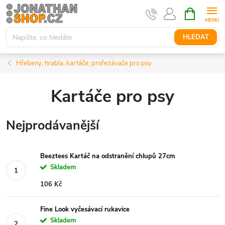
Přejít
NÁKUPNÍ
KOŠÍK
na
obsah
HLEDAT
Hřebeny, hrabla, kartáče, prořezávače pro psy
Kartáče pro psy
Nejprodávanější
Beeztees Kartáč na odstranění chlupů 27cm
Skladem
106 Kč
Fine Look vyčesávací rukavice
Skladem