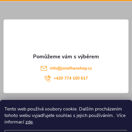
a
t
í
info
@
jonathanshop.cz
+420 774 100 617
Informace pro vás
Tento web používá soubory cookie. Dalším procházením
tohoto webu vyjadřujete souhlas s jejich používáním.. Více
Blog JONATHANshop.cz
informací
zde
.