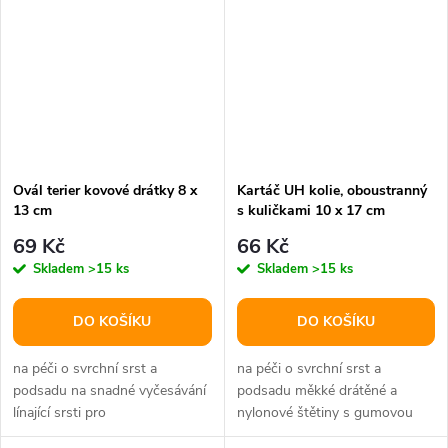
Ovál terier kovové drátky 8 x
Kartáč UH kolie, oboustranný
13 cm
s kuličkami 10 x 17 cm
69 Kč
66 Kč
Skladem
>15 ks
Skladem
>15 ks
DO KOŠÍKU
DO KOŠÍKU
na péči o svrchní srst a
na péči o svrchní srst a
podsadu na snadné vyčesávání
podsadu měkké drátěné a
línající srsti pro
nylonové štětiny s gumovou
krátké/rovné/hladké i drátěné
rukojetí vhodný na...