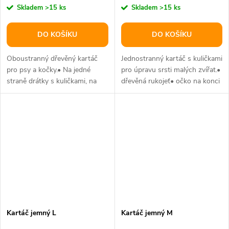
Skladem
>15 ks
Skladem
>15 ks
DO KOŠÍKU
DO KOŠÍKU
Oboustranný dřevěný kartáč
Jednostranný kartáč s kuličkami
pro psy a kočky.• Na jedné
pro úpravu srsti malých zvířat.•
straně drátky s kuličkami, na
dřevěná rukojeť• očko na konci
druhé straně žíně k vyleštění...
rukojeti k možnosti...
Kartáč jemný L
Kartáč jemný M