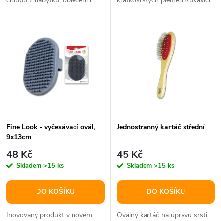
chlupů z nábytku, oblečení i
krátkosrstých plemen.Rukavici
u
potahů v autě.
navléknete na ruku tak, aby...
k
k
t
t
ů
ů
Fine Look - vyčesávací ovál,
Jednostranný kartáč střední
9x13cm
48 Kč
45 Kč
Skladem
>15 ks
Skladem
>15 ks
DO KOŠÍKU
DO KOŠÍKU
Inovovaný produkt v novém
Oválný kartáč na úpravu srsti