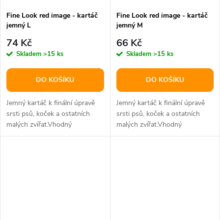
Fine Look red image - kartáč
Fine Look red image - kartáč
jemný L
jemný M
74 Kč
66 Kč
Skladem
>15 ks
Skladem
>15 ks
DO KOŠÍKU
DO KOŠÍKU
Jemný kartáč k finální úpravě
Jemný kartáč k finální úpravě
srsti psů, koček a ostatních
srsti psů, koček a ostatních
malých zvířat.Vhodný
malých zvířat.Vhodný
především na kudrnatou srst
především na kudrnatou srst
(Pudl,...
(Pudl,...