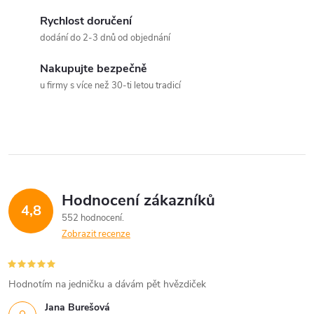
í
v
á
Rychlost doručení
p
dodání do 2-3 dnů od objednání
n
r
í
Nakupujte bezpečně
v
u firmy s více než 30-ti letou tradicí
k
y
v
ý
Hodnocení zákazníků
4,8
552 hodnocení
p
Zobrazit recenze
i
s
Hodnotím na jedničku a dávám pět hvězdiček
u
Jana Burešová