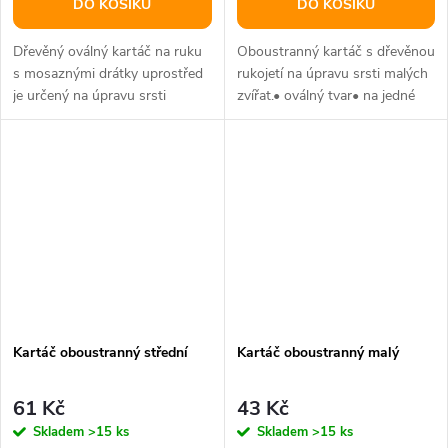
DO KOŠÍKU
DO KOŠÍKU
Dřevěný oválný kartáč na ruku
Oboustranný kartáč s dřevěnou
s mosaznými drátky uprostřed
rukojetí na úpravu srsti malých
je určený na úpravu srsti
zvířat.• oválný tvar• na jedné
malých zvířat.Rozměry: 14,5 x
straně drátky s...
6...
Kartáč oboustranný střední
Kartáč oboustranný malý
61 Kč
43 Kč
Skladem
>15 ks
Skladem
>15 ks