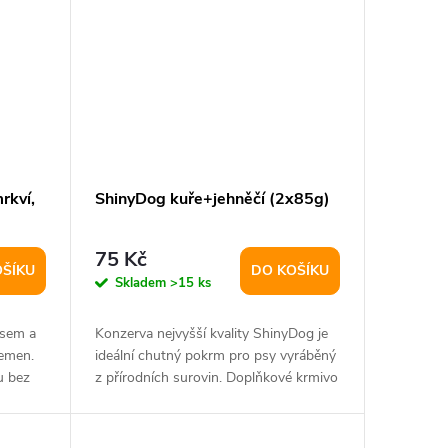
rkví,
ShinyDog kuře+jehněčí (2x85g)
75 Kč
OŠÍKU
DO KOŠÍKU
Skladem
>15 ks
asem a
Konzerva nejvyšší kvality ShinyDog je
lemen.
ideální chutný pokrm pro psy vyráběný
 bez
z přírodních surovin. Doplňkové krmivo
s...