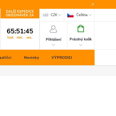
DALŠÍ EXPEDICE
Kontakty
CZK
Čeština
OBJEDNÁVEK ZA
NÁKUPNÍ
65
:
51
:
44
KOŠÍK
hod.
min.
sec.
Prázdný košík
Přihlášení
zlíčci
Novinky
VÝPRODEJ