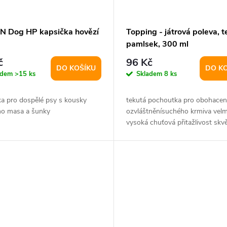
 Dog HP kapsička hovězí
Topping - játrová poleva, t
pamlsek, 300 ml
č
96 Kč
DO KOŠÍKU
DO K
adem
>15 ks
Skladem
8 ks
ka pro dospělé psy s kousky
tekutá pochoutka pro obohacení
ho masa a šunky
ozvláštněnísuchého krmiva velm
vysoká chuťová přitažlivost skvě
efekt odměny...