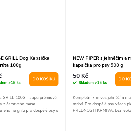
 GRILL Dog Kapsička
NEW PIPER s jehněčím a m
krůta 100g
kapsička pro psy 500 g
č
50 Kč
DO KOŠÍKU
DO K
adem
>15 ks
Skladem
>15 ks
GRILL 100G - superprémiové
Kompletní krmivos jehněčím m
ky z čerstvého masa
mrkví. Pro dospělé psy všech p
eného na grilu pro dospělé psy s
PŘEDNOSTI KRMIVA: bez lepku
minem a...
konzervantů a...