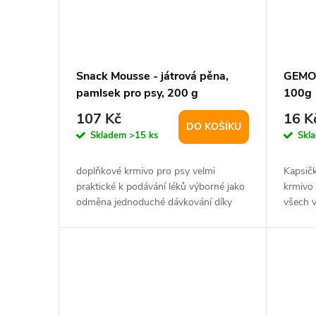
Snack Mousse - játrová pěna,
GEMON
pamlsek pro psy, 200 g
100g
107 Kč
16 K
DO KOŠÍKU
Skladem
>15 ks
Skl
doplňkové krmivo pro psy velmi
Kapsičk
praktické k podávání léků výborné jako
krmivo
odměna jednoduché dávkování díky
všech v
šroubovacímu...