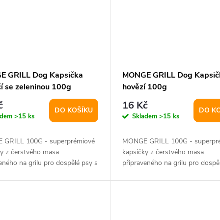
 GRILL Dog Kapsička
MONGE GRILL Dog Kapsič
čí se zeleninou 100g
hovězí 100g
č
16 Kč
DO KOŠÍKU
DO K
adem
>15 ks
Skladem
>15 ks
GRILL 100G - superprémiové
MONGE GRILL 100G - superpr
ky z čerstvého masa
kapsičky z čerstvého masa
eného na grilu pro dospělé psy s
připraveného na grilu pro dospě
minem a...
glukosaminem a...