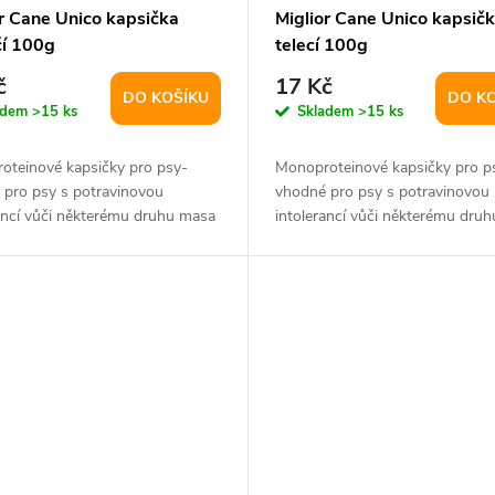
or Cane Unico kapsička
Miglior Cane Unico kapsič
čí 100g
telecí 100g
č
17 Kč
DO KOŠÍKU
DO K
adem
>15 ks
Skladem
>15 ks
oteinové kapsičky pro psy-
Monoproteinové kapsičky pro p
 pro psy s potravinovou
vhodné pro psy s potravinovou
ancí vůči některému druhu masa
intolerancí vůči některému dru
ěsím-...
nebo směsím-...