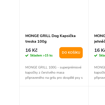
MONGE GRILL Dog Kapsička
MONGE
treska 100g
jehně
16 Kč
16 K
DO KOŠÍKU
Skladem
>15 ks
Skl
MONGE GRILL 100G - superprémiové
MONGE 
kapsičky z čerstvého masa
kapsič
připraveného na grilu pro dospělé psy s
připrav
glukosaminem a...
glukosa