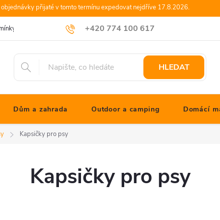
objednávky přijaté v tomto termínu expedovat nejdříve 17.8.2026.
+420 774 100 617
mínky
Podmínky ochrany osobních údajů
Blog JONATHANshop.cz
info@jonathanshop.cz
HLEDAT
Dům a zahrada
Outdoor a camping
Domácí ma
sy
Kapsičky pro psy
Kapsičky pro psy