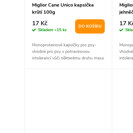
p
d
Miglior Cane Unico kapsička
Migli
krůtí 100g
jehně
r
u
17 Kč
17 K
DO KOŠÍKU
o
k
Skladem
>15 ks
Skl
d
t
Monoproteinové kapsičky pro psy-
Monopr
vhodné pro psy s potravinovou
vhodné
u
intolerancí vůči některému druhu masa
intoler
ů
nebo směsím-...
nebo sm
k
t
ů