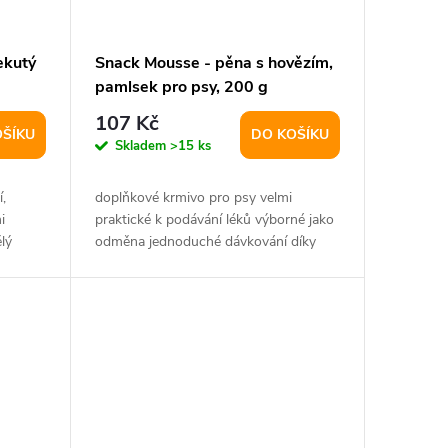
ekutý
Snack Mousse - pěna s hovězím,
pamlsek pro psy, 200 g
107 Kč
OŠÍKU
DO KOŠÍKU
Skladem
>15 ks
,
doplňkové krmivo pro psy velmi
i
praktické k podávání léků výborné jako
lý
odměna jednoduché dávkování díky
šroubovacímu...