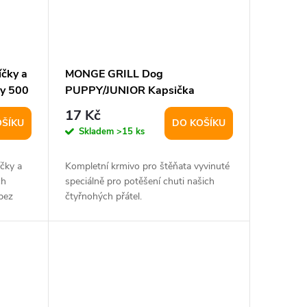
čky a
MONGE GRILL Dog
sy 500
PUPPY/JUNIOR Kapsička
kuře/krůta 100g
17 Kč
OŠÍKU
DO KOŠÍKU
Skladem
>15 ks
čky a
Kompletní krmivo pro štěňata vyvinuté
ch
speciálně pro potěšení chuti našich
bez
čtyřnohých přátel.