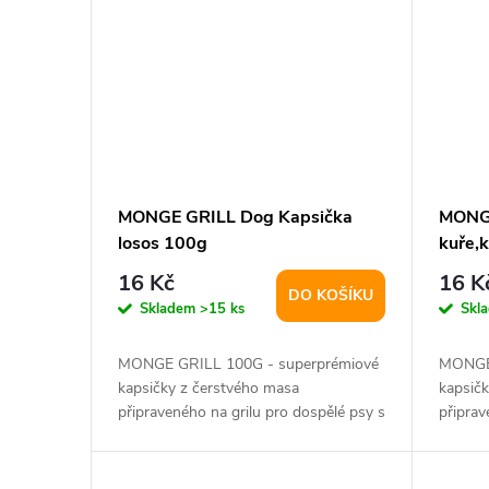
MONGE GRILL Dog Kapsička
MONGE
losos 100g
kuře,
16 Kč
16 K
DO KOŠÍKU
Skladem
>15 ks
Skl
MONGE GRILL 100G - superprémiové
MONGE 
kapsičky z čerstvého masa
kapsič
připraveného na grilu pro dospělé psy s
připrav
glukosaminem a...
glukosa