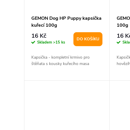
GEMON Dog HP Puppy kapsička
GEMON
kuřecí 100g
100g
16 Kč
16 K
DO KOŠÍKU
Skladem
>15 ks
Skl
Kapsička - kompletní krmivo pro
Kapsič
štěňata s kousky kuřecího masa
hovězí