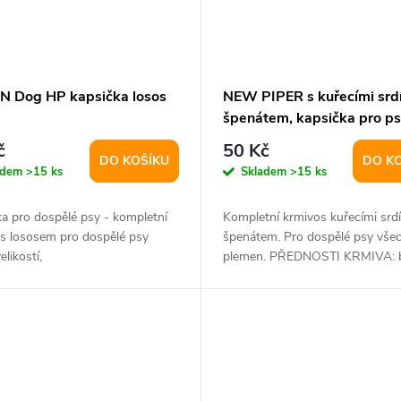
 Dog HP kapsička losos
NEW PIPER s kuřecími srdí
špenátem, kapsička pro p
g
č
50 Kč
DO KOŠÍKU
DO K
adem
>15 ks
Skladem
>15 ks
a pro dospělé psy - kompletní
Kompletní krmivos kuřecími srdí
 s lososem pro dospělé psy
špenátem. Pro dospělé psy vše
elikostí,
plemen. PŘEDNOSTI KRMIVA: 
lepku bez...