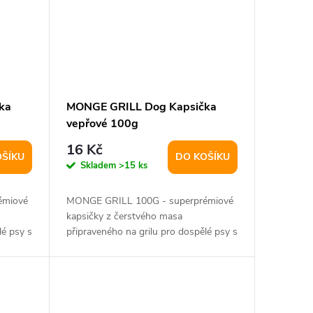
ka
MONGE GRILL Dog Kapsička
vepřové 100g
16 Kč
OŠÍKU
DO KOŠÍKU
Skladem
>15 ks
émiové
MONGE GRILL 100G - superprémiové
kapsičky z čerstvého masa
lé psy s
připraveného na grilu pro dospělé psy s
glukosaminem a...