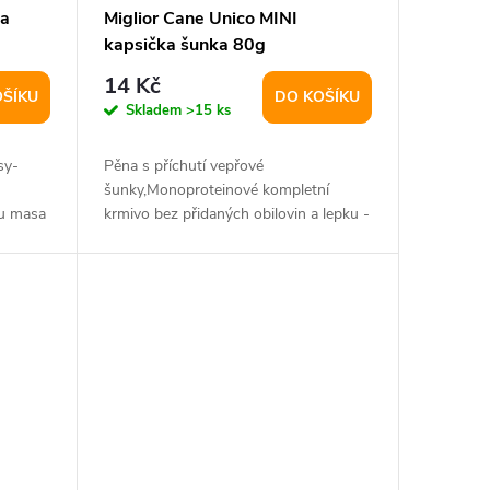
ka
Miglior Cane Unico MINI
kapsička šunka 80g
14 Kč
OŠÍKU
DO KOŠÍKU
Skladem
>15 ks
sy-
Pěna s příchutí vepřové
šunky,Monoproteinové kompletní
hu masa
krmivo bez přidaných obilovin a lepku -
pro dospělé psy vážící...