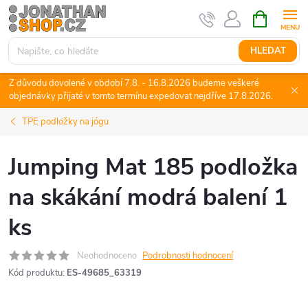
Přejít
NÁKUPNÍ
KOŠÍK
na
obsah
HLEDAT
Z důvodu dovolené v období 7.8. - 16.8.2026 budeme veškeré
objednávky přijaté v tomto termínu expedovat nejdříve 17.8.2026.
TPE podložky na jógu
Jumping Mat 185 podložka
na skákání modrá balení 1
ks
Neohodnoceno
Podrobnosti hodnocení
Kód produktu:
ES-49685_63319