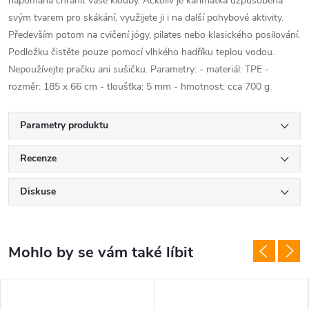
napomáhá chránit vaše klouby. Ačkoliv je karimatka uzpůsobena
svým tvarem pro skákání, využijete ji i na další pohybové aktivity.
Především potom na cvičení jógy, pilates nebo klasického posilování.
Podložku čistěte pouze pomocí vlhkého hadříku teplou vodou.
Nepoužívejte pračku ani sušičku. Parametry: - materiál: TPE -
rozměr: 185 x 66 cm - tloušťka: 5 mm - hmotnost: cca 700 g
Parametry produktu
Recenze
Diskuse