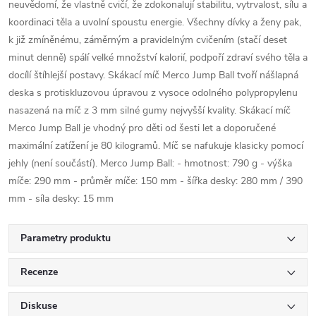
neuvědomí, že vlastně cvičí, že zdokonalují stabilitu, vytrvalost, sílu a
koordinaci těla a uvolní spoustu energie. Všechny dívky a ženy pak,
k již zmíněnému, záměrným a pravidelným cvičením (stačí deset
minut denně) spálí velké množství kalorií, podpoří zdraví svého těla a
docílí štíhlejší postavy. Skákací míč Merco Jump Ball tvoří nášlapná
deska s protiskluzovou úpravou z vysoce odolného polypropylenu
nasazená na míč z 3 mm silné gumy nejvyšší kvality. Skákací míč
Merco Jump Ball je vhodný pro děti od šesti let a doporučené
maximální zatížení je 80 kilogramů. Míč se nafukuje klasicky pomocí
jehly (není součástí). Merco Jump Ball: - hmotnost: 790 g - výška
míče: 290 mm - průměr míče: 150 mm - šířka desky: 280 mm / 390
mm - síla desky: 15 mm
Parametry produktu
Recenze
Diskuse