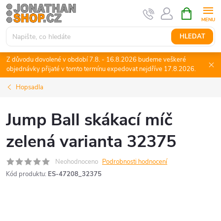
Přejít
NÁKUPNÍ
KOŠÍK
na
obsah
HLEDAT
Z důvodu dovolené v období 7.8. - 16.8.2026 budeme veškeré
objednávky přijaté v tomto termínu expedovat nejdříve 17.8.2026.
Hopsadla
Jump Ball skákací míč
zelená varianta 32375
Neohodnoceno
Podrobnosti hodnocení
Kód produktu:
ES-47208_32375