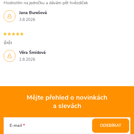
Hodnotím na jedničku a dávám pět hvězdiček
Jana Burešová
3.8.2026
👍👍
Věra Šmídová
2.8.2026
Mějte přehled o novinkách
a slevách
Z
á
E-mail
ODEBÍRAT