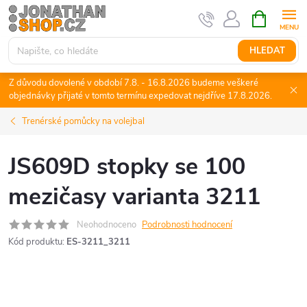
Přejít
NÁKUPNÍ
KOŠÍK
na
obsah
HLEDAT
Z důvodu dovolené v období 7.8. - 16.8.2026 budeme veškeré
objednávky přijaté v tomto termínu expedovat nejdříve 17.8.2026.
Trenérské pomůcky na volejbal
JS609D stopky se 100
mezičasy varianta 3211
Neohodnoceno
Podrobnosti hodnocení
Kód produktu:
ES-3211_3211