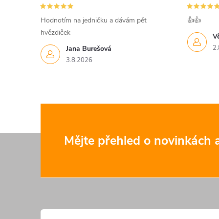
Hodnotím na jedničku a dávám pět
👍👍
hvězdiček
V
2.
Jana Burešová
3.8.2026
Z
Mějte přehled o novinkách
á
p
a