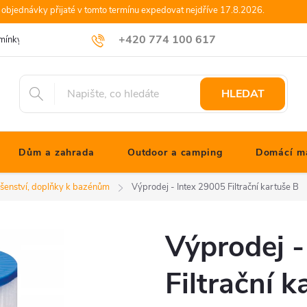
objednávky přijaté v tomto termínu expedovat nejdříve 17.8.2026.
+420 774 100 617
mínky
Podmínky ochrany osobních údajů
Blog JONATHANshop.cz
info@jonathanshop.cz
HLEDAT
Dům a zahrada
Outdoor a camping
Domácí ma
ušenství, doplňky k bazénům
Výprodej - Intex 29005 Filtrační kartuše B
Výprodej -
Filtrační k