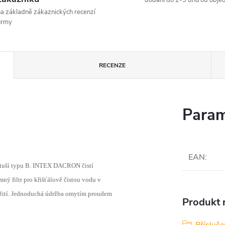
dodání do 2-3 dnů od obje
a základně zákaznických recenzí
irmy
RECENZE
Param
EAN
:
artuší typu B. INTEX DACRON čistí
mný filtr pro křišťálově čistou vodu v
žití. Jednoduchá údržba omytím proudem
Produkt n