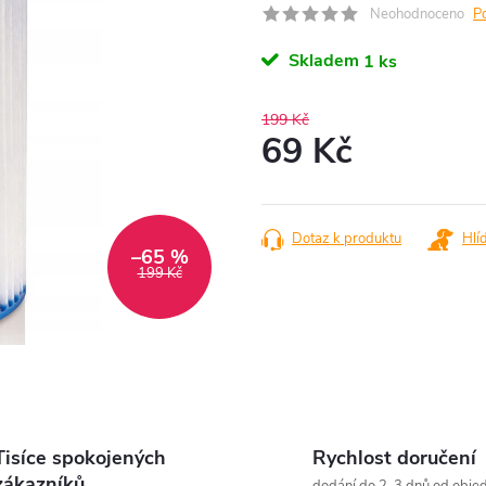
Neohodnoceno
P
Skladem
1 ks
199 Kč
69 Kč
Měrná
cena:
Dotaz k produktu
Hlí
–65 %
199 Kč
Tisíce spokojených
Rychlost doručení
zákazníků