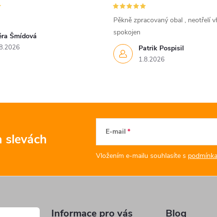
Pěkně zpracovaný obal , neotřelí vh
spokojen
ěra Šmídová
8.2026
Patrik Pospisil
1.8.2026
E-mail
a slevách
Vložením e-mailu souhlasíte s
podmínka
Informace pro vás
Blog