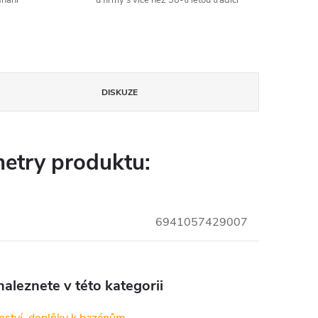
dnání
u firmy s více než 30-ti letou tradicí
DISKUZE
etry produktu:
6941057429007
aleznete v této kategorii