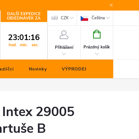
DALŠÍ EXPEDICE
Kontakty
CZK
Čeština
OBJEDNÁVEK ZA
NÁKUPNÍ
23
:
01
:
16
KOŠÍK
hod.
min.
sec.
Prázdný košík
Přihlášení
zlíčci
Novinky
VÝPRODEJ
 Intex 29005
artuše B