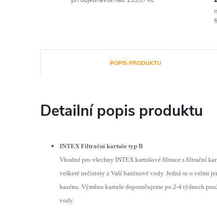
při objednávce nad 1999,- Kč
n
f
POPIS PRODUKTU
Detailní popis produktu
INTEX Filtrační kartuše typ B
Vhodné pro všechny INTEX kartušové filtrace s filtrační k
veškeré nečistoty z Vaší bazénové vody. Jedná se o velmi je
bazénu. Výměnu kartuše doporučujeme po 2-4 týdnech pou
vody.