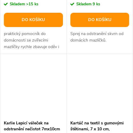
Skladem
>15 ks
Skladem
9 ks
DO KOŠÍKU
DO KOŠÍKU
praktický pomocník do
Sprej na odstranění skvrn od
domácnosti se zvířecími
domácích mazlíčků.
mazlíčky rychle zbavuje oděv i
čalounění zvířecích chlupů
váleček je...
Karlie Lepicí váleček na
Kartáč na textil s gumovými
odstranění nečistot 7mx10cm
štětinami, 7 x 10 cm,