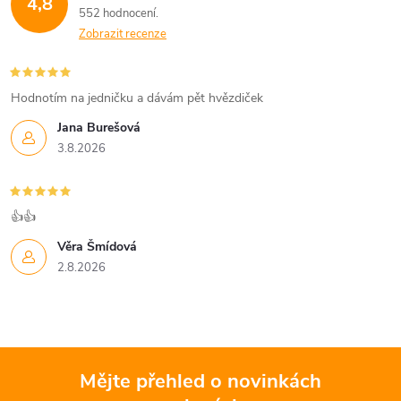
k
4,8
552 hodnocení
y
Zobrazit recenze
v
Hodnotím na jedničku a dávám pět hvězdiček
ý
Jana Burešová
p
3.8.2026
i
s
👍👍
u
Věra Šmídová
2.8.2026
Mějte přehled o novinkách