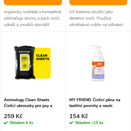
o
d
d
organicky rozkládá a kompletně
UV baterka sloužící jako
u
odstraňuje skvrny a pach moči,
detektor moči. Používá
výkalů a zvratků obzvlášť
ultrafialové světlo na odhalení
u
účinný díky enzymům a...
skrytých skvrn po psech a
k
kočkách na...
k
t
t
ů
ů
Animology Clean Sheets
MY FRIEND Čisticí pěna na
Čistící ubrousky pro psy a
textilní povrchy a neutr.
kočky 100ks
zápachu 300ml
259 Kč
154 Kč
Skladem
6 ks
Skladem
>15 ks