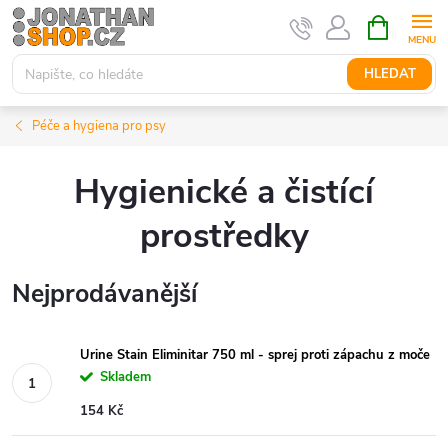
Přejít
NÁKUPNÍ
KOŠÍK
na
obsah
HLEDAT
Péče a hygiena pro psy
Hygienické a čistící
prostředky
Nejprodávanější
Urine Stain Eliminitar 750 ml - sprej proti zápachu z moče
Skladem
154 Kč