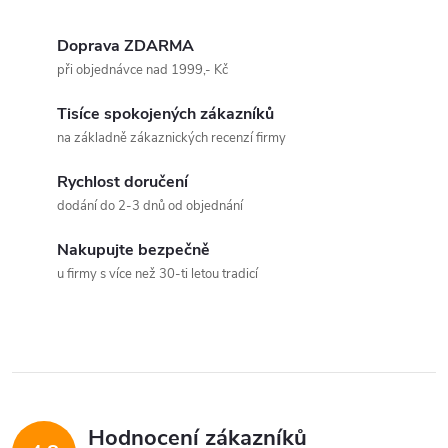
O
v
Doprava ZDARMA
při objednávce nad 1999,- Kč
l
Tisíce spokojených zákazníků
á
na základně zákaznických recenzí firmy
d
Rychlost doručení
a
dodání do 2-3 dnů od objednání
c
Nakupujte bezpečně
u firmy s více než 30-ti letou tradicí
í
p
r
v
Hodnocení zákazníků