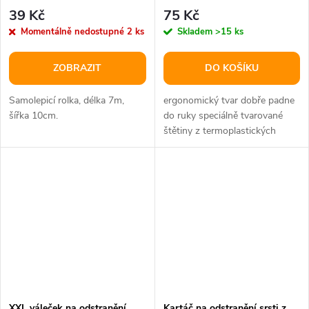
TPR/plast
39 Kč
75 Kč
Momentálně nedostupné
2 ks
Skladem
>15 ks
ZOBRAZIT
DO KOŠÍKU
Samolepicí rolka, délka 7m,
ergonomický tvar dobře padne
šířka 10cm.
do ruky speciálně tvarované
štětiny z termoplastických
gumy umožňují odstranit
chlupy z...
XXL váleček na odstranění
Kartáč na odstranění srsti z