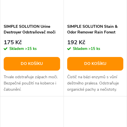
SIMPLE SOLUTION Urine
SIMPLE SOLUTION Stain &
Destroyer Odstraňovač moči
Odor Remover Rain Forest
tekutý 945 ml
Odstraňovač skvrn a zápachu
175 Kč
192 Kč
pro psy 750ml
Skladem
>15 ks
Skladem
>15 ks
DO KOŠÍKU
DO KOŠÍKU
Trvale odstraňuje zápach moči.
Čistič na bázi enzymů s vůní
Bezpečné použití na koberce i
deštného pralesa. Odstraňuje
čalounění.
organické pachy a nečistoty.