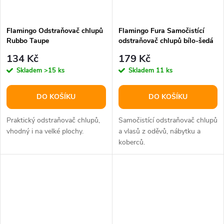
Flamingo Odstraňovač chlupů
Flamingo Fura Samočistící
Rubbo Taupe
odstraňovač chlupů bílo-šedá
31cm
134 Kč
179 Kč
Skladem
>15 ks
Skladem
11 ks
DO KOŠÍKU
DO KOŠÍKU
Praktický odstraňovač chlupů,
Samočistící odstraňovač chlupů
vhodný i na velké plochy.
a vlasů z oděvů, nábytku a
koberců.