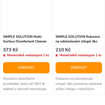
SIMPLE SOLUTION Multi-
SIMPLE SOLUTION Rukavice
Surface Disinfectant Cleaner
na odstraňování chlupů 2ks
Dezinfekční prostředek na
373 Kč
210 Kč
různé povrchy 750ml (účinný
Momentálně nedostupné
2 ks
Momentálně nedostupné
1 ks
proti koronaviru)
ZOBRAZIT
ZOBRAZIT
Revoluční dezinfekční
Rukavice na odstraňování
prostředek, který ničí 99,9 %
chlupů Vám pomohou odstranit
bakterií a zároveň neutralizuje
zvířecí chlupy z náročných
nepříjemné pachy. Vhodný na
povrchů, jako jsou tkané látky,...
různé...