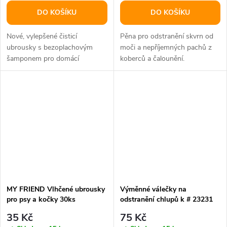
DO KOŠÍKU
DO KOŠÍKU
Nové, vylepšené čisticí
Pěna pro odstranění skvrn od
ubrousky s bezoplachovým
moči a nepříjemných pachů z
šamponem pro domácí
koberců a čalounění.
mazlíčky. Kompostovatelné, bez
vůně.
MY FRIEND Vlhčené ubrousky
Výměnné válečky na
pro psy a kočky 30ks
odstranění chlupů k # 23231
(2ks)
35 Kč
75 Kč