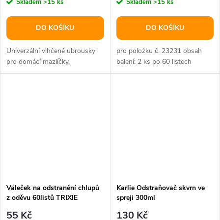
Skladem
>15 ks
Skladem
>15 ks
DO KOŠÍKU
DO KOŠÍKU
Univerzální vlhčené ubrousky
pro položku č. 23231 obsah
pro domácí mazlíčky.
balení: 2 ks po 60 listech
Váleček na odstranění chlupů
Karlie Odstraňovač skvrn ve
z oděvu 60listů TRIXIE
spreji 300ml
55 Kč
130 Kč