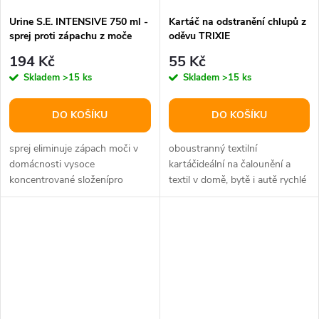
Urine S.E. INTENSIVE 750 ml -
Kartáč na odstranění chlupů z
sprej proti zápachu z moče
oděvu TRIXIE
194 Kč
55 Kč
Skladem
>15 ks
Skladem
>15 ks
DO KOŠÍKU
DO KOŠÍKU
sprej eliminuje zápach moči v
oboustranný textilní
domácnosti vysoce
kartáčideální na čalounění a
koncentrované složenípro
textil v domě, bytě i autě rychlé
odstraňování i starších a
odstranění zvířecích chlupů a...
zaschlých skvrn...