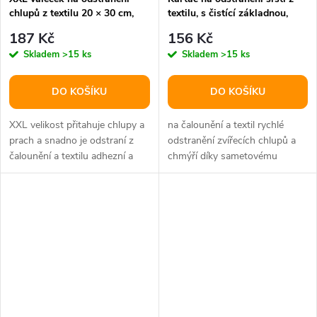
chlupů z textilu 20 × 30 cm,
textilu, s čistící základnou,
silikon, bílá/šedá
33cm, bílá/šedá
187 Kč
156 Kč
Skladem
>15 ks
Skladem
>15 ks
DO KOŠÍKU
DO KOŠÍKU
XXL velikost přitahuje chlupy a
na čalounění a textil rychlé
prach a snadno je odstraní z
odstranění zvířecích chlupů a
čalounění a textilu adhezní a
chmýří díky sametovému
snadno omyvatelný povrch...
povrchu materiál:...