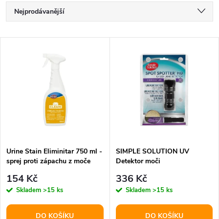
Ř
Nejprodávanější
a
Nejlevnější
V
Nejdražší
z
ý
Abecedně
e
p
n
i
í
s
p
Urine Stain Eliminitar 750 ml -
SIMPLE SOLUTION UV
sprej proti zápachu z moče
Detektor moči
p
r
154 Kč
336 Kč
r
Skladem
>15 ks
Skladem
>15 ks
o
DO KOŠÍKU
DO KOŠÍKU