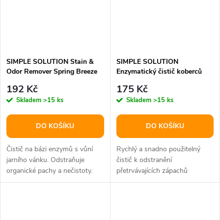
SIMPLE SOLUTION Stain &
SIMPLE SOLUTION
Odor Remover Spring Breeze
Enzymatický čistič koberců
Odstraňovač skvrn a zápachu
prášek 500g
192 Kč
175 Kč
pro psy 750ml
Skladem
>15 ks
Skladem
>15 ks
DO KOŠÍKU
DO KOŠÍKU
Čistič na bázi enzymů s vůní
Rychlý a snadno použitelný
jarního vánku. Odstraňuje
čistič k odstranění
organické pachy a nečistoty.
přetrvávajících zápachů
zachycených v kobercích a
čalounění.