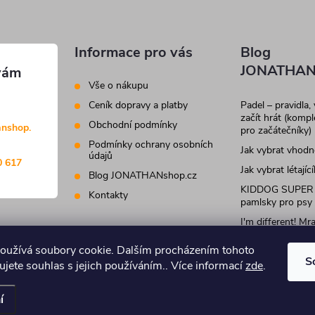
Informace pro vás
Blog
JONATHAN
Vše o nákupu
Ceník dopravy a platby
Padel – pravidla,
začít hrát (komp
Obchodní podmínky
anshop.
pro začátečníky)
Podmínky ochrany osobních
Jak vybrat vhod
údajů
0 617
Jak vybrat létajíc
Blog JONATHANshop.cz
KIDDOG SUPER
Kontakty
pamlsky pro psy
I'm different! M
krmivo a pamlsky
kočky
oužívá soubory cookie. Dalším procházením tohoto
S
jete souhlas s jejich používáním.. Více informací
zde
.
.
Upravit nastavení cookies
í