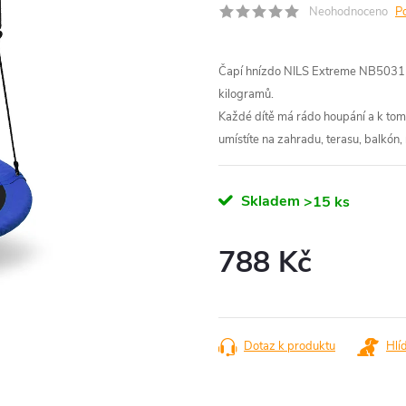
Neohodnoceno
P
Čapí hnízdo NILS Extreme NB5031 j
kilogramů.
Každé dítě má rádo houpání a k tomu
umístíte na zahradu, terasu, balkó
Skladem
>15 ks
788 Kč
Měrná
cena:
Dotaz k produktu
Hlí