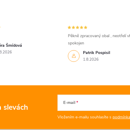
Pěkně zpracovaný obal , neotřelí vh
spokojen
ěra Šmídová
8.2026
Patrik Pospisil
1.8.2026
E-mail
a slevách
Vložením e-mailu souhlasíte s
podmínka