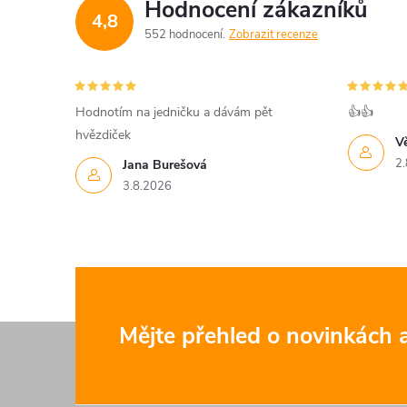
Hodnocení zákazníků
4,8
552 hodnocení
Zobrazit recenze
Hodnotím na jedničku a dávám pět
👍👍
hvězdiček
V
2.
Jana Burešová
3.8.2026
Z
Mějte přehled o novinkách
á