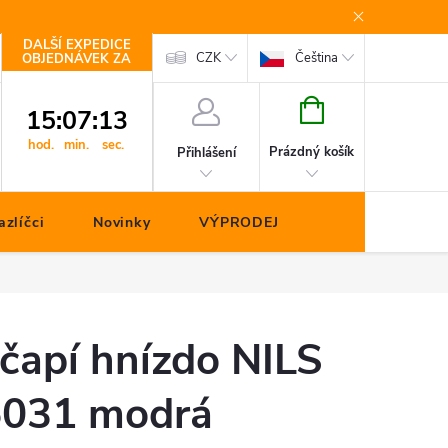
DALŠÍ EXPEDICE
Kontakty
CZK
Čeština
OBJEDNÁVEK ZA
NÁKUPNÍ
15
:
07
:
13
KOŠÍK
hod.
min.
sec.
Prázdný košík
Přihlášení
zlíčci
Novinky
VÝPRODEJ
čapí hnízdo NILS
031 modrá