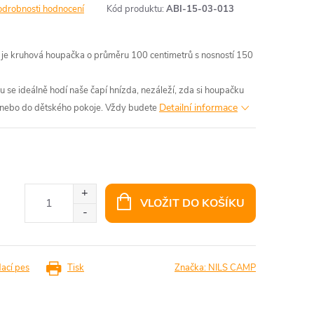
odrobnosti hodnocení
Kód produktu:
ABI-15-03-013
e kruhová houpačka o průměru 100 centimetrů s nosností 150
 se ideálně hodí naše čapí hnízda, nezáleží, zda si houpačku
Detailní informace
n, nebo do dětského pokoje. Vždy budete
VLOŽIT DO KOŠÍKU
dací pes
Tisk
Značka:
NILS CAMP