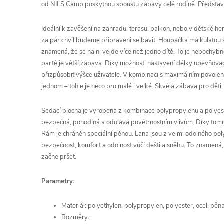
od NILS Camp poskytnou spoustu zábavy celé rodině. Předst
Ideální k zavěšení na zahradu, terasu, balkon, nebo v dětské he
za pár chvil budeme připraveni se bavit. Houpačka má kulatou
znamená, že se na ni vejde více než jedno dítě. To je nepochybn
partě je větší zábava. Díky možnosti nastavení délky upevňov
přizpůsobit výšce uživatele. V kombinaci s maximálním povole
jednom – tohle je něco pro malé i velké. Skvělá zábava pro děti, 
Sedací plocha je vyrobena z kombinace polypropylenu a polyes
bezpečná, pohodlná a odolává povětrnostním vlivům. Díky tom
Rám je chráněn speciální pěnou. Lana jsou z velmi odolného po
bezpečnost, komfort a odolnost vůči dešti a sněhu. To znamená, 
začne pršet.
Parametry:
Materiál: polyethylen, polypropylen, polyester, ocel, pěn
Rozměry: