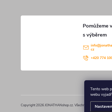
p
a
t
í
info
@
jonath
cz
+420 774 10
Tento web p
webu vyjadřu
Copyright 2026
JONATHANshop.cz
. Všechna práva vyhrazena
Nastaven