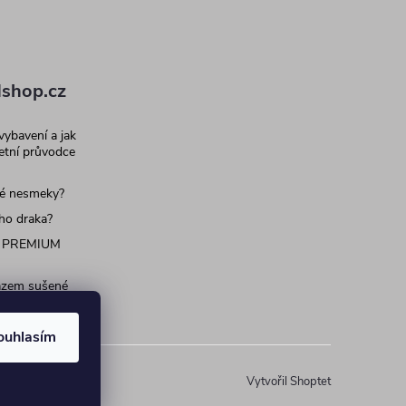
shop.cz
 vybavení a jak
letní průvodce
né nesmeky?
ího draka?
 PREMIUM
razem sušené
 pro psy a
ouhlasím
Vytvořil Shoptet