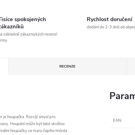
Tisíce spokojených
Rychlost doručení
zákazníků
dodání do 2-3 dnů od obje
a základně zákaznických recenzí
irmy
RECENZE
Param
er je houpačka. Rozvíjí smysl pro
EAN
:
zábavy. Houpání může být také skvělou
inální houpačky ve tvaru čapího hnízda