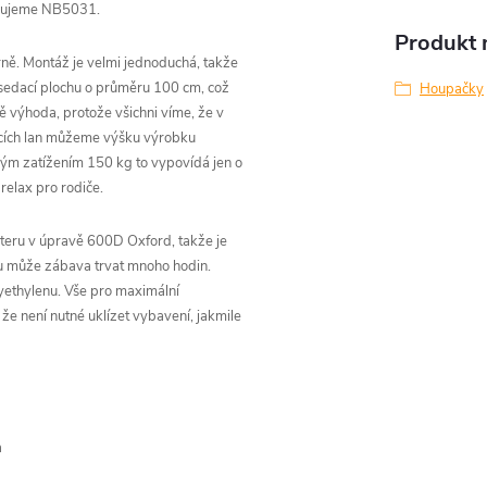
avujeme NB5031.
Produkt n
rně. Montáž je velmi jednoduchá, takže
 sedací plochu o průměru 100 cm, což
Houpačky
ě výhoda, protože všichni víme, že v
acích lan můžeme výšku výrobku
ným zatížením 150 kg to vypovídá jen o
relax pro rodiče.
teru v úpravě 600D Oxford, takže je
u může zábava trvat mnoho hodin.
lyethylenu. Vše pro maximální
že není nutné uklízet vybavení, jakmile
a