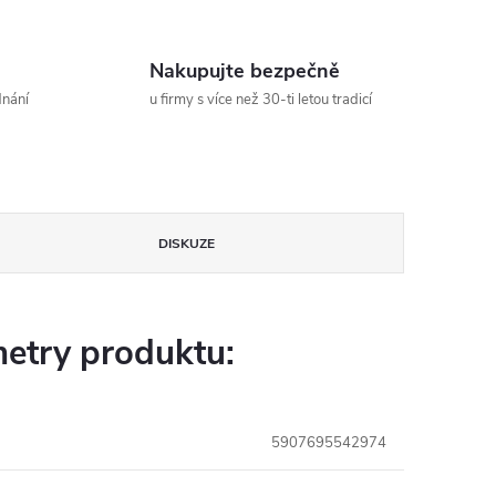
Nakupujte bezpečně
dnání
u firmy s více než 30-ti letou tradicí
DISKUZE
etry produktu:
5907695542974