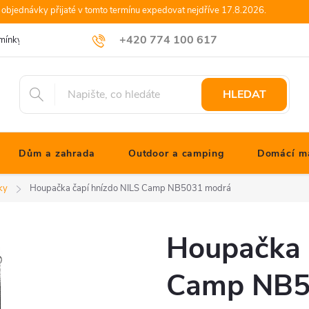
objednávky přijaté v tomto termínu expedovat nejdříve 17.8.2026.
+420 774 100 617
mínky
Podmínky ochrany osobních údajů
Blog JONATHANshop.cz
info@jonathanshop.cz
HLEDAT
Dům a zahrada
Outdoor a camping
Domácí ma
ky
Houpačka čapí hnízdo NILS Camp NB5031 modrá
Houpačka 
Camp NB5