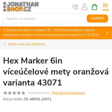
Přejít
NÁKUPNÍ
KOŠÍK
na
obsah
HLEDAT
Z důvodu dovolené v období 7.8. - 16.8.2026 budeme veškeré
objednávky přijaté v tomto termínu expedovat nejdříve 17.8.2026.
Agility mety pro fotbalisty
Hex Marker 6in
víceúčelové mety oranžová
varianta 43071
Neohodnoceno
Podrobnosti hodnocení
Kód produktu:
ES-48838_43071