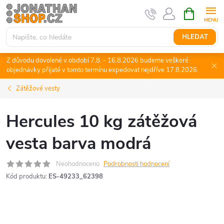
Přejít
NÁKUPNÍ
KOŠÍK
na
obsah
HLEDAT
Z důvodu dovolené v období 7.8. - 16.8.2026 budeme veškeré
objednávky přijaté v tomto termínu expedovat nejdříve 17.8.2026.
Zátěžové vesty
Hercules 10 kg zátěžová
vesta barva modrá
Neohodnoceno
Podrobnosti hodnocení
Kód produktu:
ES-49233_62398