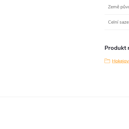
Země pův
Celní saze
Produkt n
Hokejov