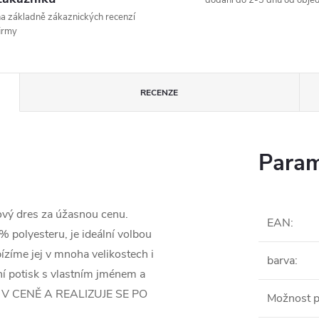
dodání do 2-3 dnů od obje
a základně zákaznických recenzí
irmy
RECENZE
Param
ový dres za úžasnou cenu.
EAN
:
polyesteru, je ideální volbou
ízíme jej v mnoha velikostech i
barva
:
í potisk s vlastním jménem a
 V CENĚ A REALIZUJE SE PO
Možnost p