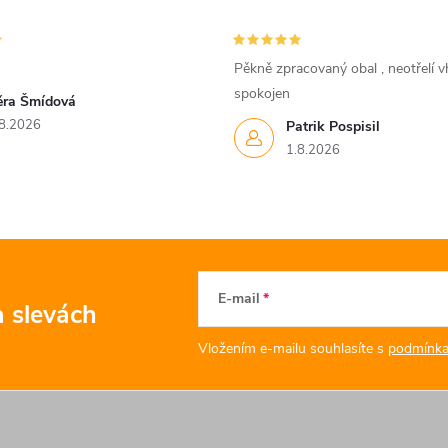
Pěkně zpracovaný obal , neotřelí vh
spokojen
ěra Šmídová
8.2026
Patrik Pospisil
1.8.2026
E-mail
a slevách
Vložením e-mailu souhlasíte s
podmínka