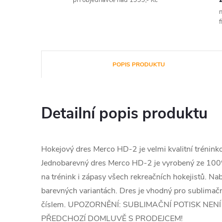
při objednávce nad 1999,- Kč
n
f
POPIS PRODUKTU
Detailní popis produktu
Hokejový dres Merco HD-2 je velmi kvalitní trénink
Jednobarevný dres Merco HD-2 je vyrobený ze 100% 
na trénink i zápasy všech rekreačních hokejistů. Nab
barevných variantách. Dres je vhodný pro sublimačn
číslem. UPOZORNĚNÍ: SUBLIMAČNÍ POTISK NENÍ
PŘEDCHOZÍ DOMLUVĚ S PRODEJCEM!