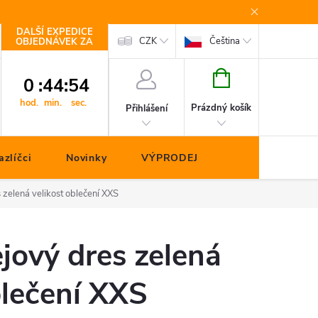
DALŠÍ EXPEDICE
Kontakty
CZK
Čeština
OBJEDNÁVEK ZA
NÁKUPNÍ
0
:
44
:
53
KOŠÍK
hod.
min.
sec.
Prázdný košík
Přihlášení
zlíčci
Novinky
VÝPRODEJ
zelená velikost oblečení XXS
jový dres zelená
blečení XXS