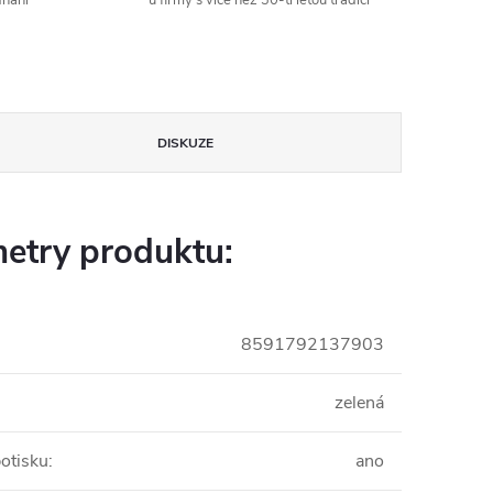
dnání
u firmy s více než 30-ti letou tradicí
DISKUZE
etry produktu:
8591792137903
zelená
otisku
:
ano