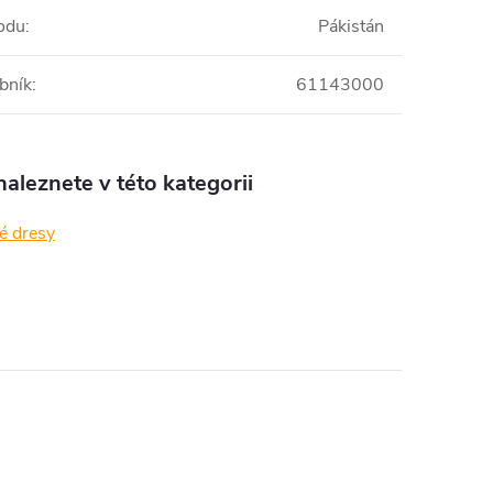
odu
:
Pákistán
bník
:
61143000
aleznete v této kategorii
é dresy