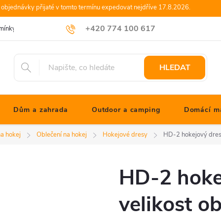
objednávky přijaté v tomto termínu expedovat nejdříve 17.8.2026.
+420 774 100 617
mínky
Podmínky ochrany osobních údajů
Blog JONATHANshop.cz
info@jonathanshop.cz
HLEDAT
Dům a zahrada
Outdoor a camping
Domácí ma
a hokej
Oblečení na hokej
Hokejové dresy
HD-2 hokejový dres 
HD-2 hoke
velikost o