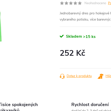
Neohodnoceno
P
Jednobarevný dres pro hokejové 
vybraného potisku, více barevný
Skladem
>15 ks
252 Kč
Měrná
cena:
Dotaz k produktu
Hlí
Tisíce spokojených
Rychlost doručení
zákazníků