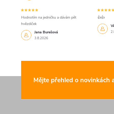
Hodnotím na jedničku a dávám pět
👍👍
hvězdiček
V
2.
Jana Burešová
3.8.2026
Z
Mějte přehled o novinkách
á
p