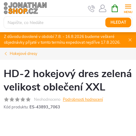
Přejít
NÁKUPNÍ
KOŠÍK
na
obsah
HLEDAT
Z důvodu dovolené v období 7.8. - 16.8.2026 budeme veškeré
objednávky přijaté v tomto termínu expedovat nejdříve 17.8.2026.
Hokejové dresy
HD-2 hokejový dres zelená
velikost oblečení XXL
Neohodnoceno
Podrobnosti hodnocení
Kód produktu:
ES-43893_7063