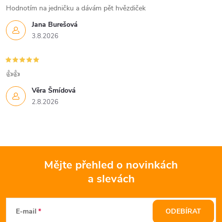
Hodnotím na jedničku a dávám pět hvězdiček
Jana Burešová
3.8.2026
👍👍
Věra Šmídová
2.8.2026
Mějte přehled o novinkách
a slevách
Z
á
E-mail
ODEBÍRAT