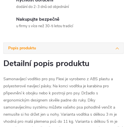
Rychlost doručení
dodání do 2-3 dnů od objednání
Nakupujte bezpečně
u firmy s více než 30-ti letou tradicí
Popis produktu
Detailní popis produktu
Samonavíjecí vodítko pro psy Flexi je vyrobeno z ABS plastu a
polyesterové navíjecí pásky. Na konci vodítka je karabina pro
připevnění k obojku nebo k postroji pro psy. Držadlo s
ergonomickým designem skvěle padne do ruky. Díky
samonavíjecímu systému můžete vašeho psa pohodlně venčit a
nemusíte si ho držet jen u nohy. Varianta vodítka s délkou 3 m je
vhodná pro malá plemena psů do 11 kg. Varianta s délkou 5 m je