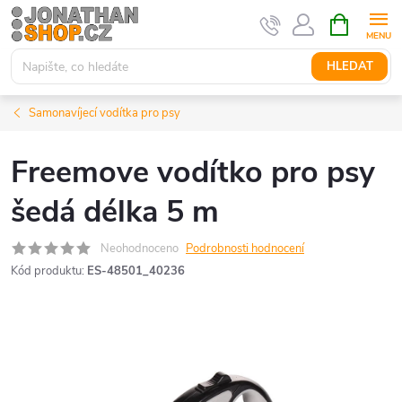
Přejít
NÁKUPNÍ
KOŠÍK
na
obsah
HLEDAT
Samonavíjecí vodítka pro psy
Freemove vodítko pro psy
šedá délka 5 m
Neohodnoceno
Podrobnosti hodnocení
Kód produktu:
ES-48501_40236