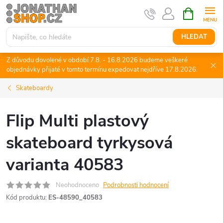
Přejít
NÁKUPNÍ
KOŠÍK
na
obsah
HLEDAT
Z důvodu dovolené v období 7.8. - 16.8.2026 budeme veškeré
objednávky přijaté v tomto termínu expedovat nejdříve 17.8.2026.
Skateboardy
Flip Multi plastový
skateboard tyrkysová
varianta 40583
Neohodnoceno
Podrobnosti hodnocení
Kód produktu:
ES-48590_40583