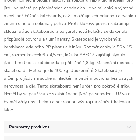
moderních technologií. Plastový skateboard Flip Multi je ideální pro
jízdu ve městě po přeplněných chodnících. Je velmi lehký a výrazně
menší než běžné skateboardy, což umožňuje jednoduchou a rychlou
změnu směru a dokonalý pohyb. Protiskluzový povrch zabraňuje
sklouznutí ze skateboardu a polyuretanová kolečka se dokonale
přizpůsobí povrchu a tlumí nárazy. Skateboard je vyrobený z
kombinace odolného PP plastu a hliníku. Rozměr desky je 56 x 15
cm, rozměr koleček 6 x 4,5 cm, ložiska ABEC 7 zajišťují plynulou
jízdu, hmotnost skateboardu je přibližně 1,8 kg. Maximální nosnost
skateboardu Meteor je do 100 kg. Upozornění: Skateboard je
určen pro jízdu na suchém, hladkém a tvrdém povrchu bez ostrých
nerovností a děr. Tento skateboard není určen pro pokročilé triky.
Neměl by se používat ke skákání nebo jízdě po schodech. Uživatel
by měl vždy nosit helmu a ochrannou výstroj na zápěstí, kolena a
lokty.
Parametry produktu