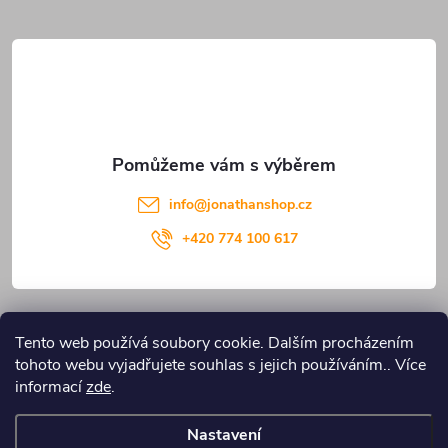
t
í
info
@
jonathanshop.cz
+420 774 100 617
Informace pro vás
Tento web používá soubory cookie. Dalším procházením
tohoto webu vyjadřujete souhlas s jejich používáním.. Více
Blog JONATHANshop.cz
informací
zde
.
Nastavení