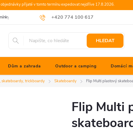
objednávky přijaté v tomto termínu expedovat nejdříve 17.8.2026.
+420 774 100 617
mínky
Podmínky ochrany osobních údajů
Blog JONATHANshop.cz
info@jonathanshop.cz
HLEDAT
Dům a zahrada
Outdoor a camping
Domácí ma
e, skateboardy, trickboardy
Skateboardy
Flip Multi plastový skatebo
Flip Multi 
skateboard