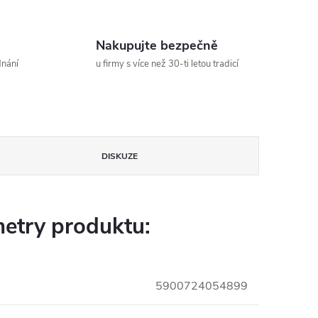
Nakupujte bezpečně
dnání
u firmy s více než 30-ti letou tradicí
DISKUZE
etry produktu:
5900724054899