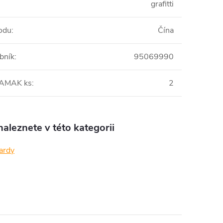
grafitti
odu
:
Čína
bník
:
95069990
 AMAK ks
:
2
aleznete v této kategorii
ardy