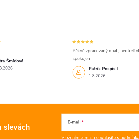
Pěkně zpracovaný obal , neotřelí vh
spokojen
ěra Šmídová
8.2026
Patrik Pospisil
1.8.2026
E-mail
a slevách
Vložením e-mailu souhlasíte s
podmínka