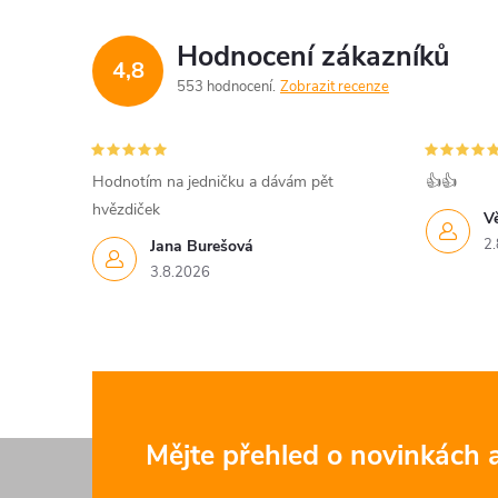
Hodnocení zákazníků
4,8
553 hodnocení
Zobrazit recenze
Hodnotím na jedničku a dávám pět
👍👍
hvězdiček
V
2.
Jana Burešová
3.8.2026
Z
Mějte přehled o novinkách