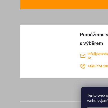
á
p
a
t
í
info
@
jonath
cz
+420 774 10
Tento web p
webu vyjadřu