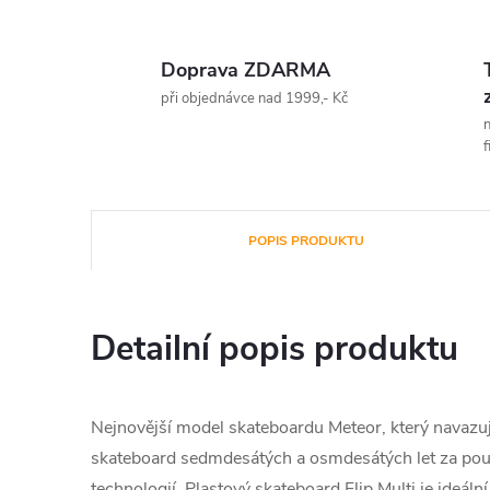
Doprava ZDARMA
při objednávce nad 1999,- Kč
n
f
POPIS PRODUKTU
Detailní popis produktu
Nejnovější model skateboardu Meteor, který navazuj
skateboard sedmdesátých a osmdesátých let za pou
technologií. Plastový skateboard Flip Multi je ideáln