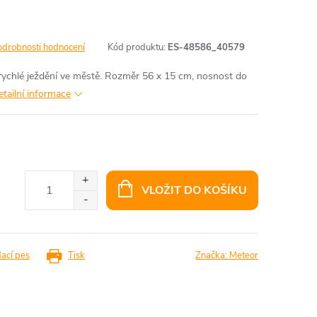
odrobnosti hodnocení
Kód produktu:
ES-48586_40579
rychlé ježdění ve městě. Rozměr 56 x 15 cm, nosnost do
etailní informace
VLOŽIT DO KOŠÍKU
dací pes
Tisk
Značka:
Meteor