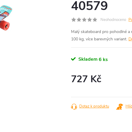
40579
Neohodnoceno
P
Malý skateboard pro pohodlné a 
100 kg, více barevných variant.
D
Skladem
6 ks
727 Kč
Měrná
cena:
Dotaz k produktu
Hlí