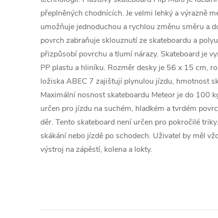
přeplněných chodnících. Je velmi lehký a výrazně m
umožňuje jednoduchou a rychlou změnu směru a do
povrch zabraňuje sklouznutí ze skateboardu a poly
přizpůsobí povrchu a tlumí nárazy. Skateboard je 
PP plastu a hliníku. Rozměr desky je 56 x 15 cm, r
ložiska ABEC 7 zajišťují plynulou jízdu, hmotnost sk
Maximální nosnost skateboardu Meteor je do 100 kg
určen pro jízdu na suchém, hladkém a tvrdém povrc
děr. Tento skateboard není určen pro pokročilé trik
skákání nebo jízdě po schodech. Uživatel by měl v
výstroj na zápěstí, kolena a lokty.