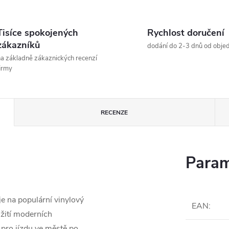
Tisíce spokojených
Rychlost doručení
zákazníků
dodání do 2-3 dnů od obje
a základně zákaznických recenzí
irmy
RECENZE
Param
e na populární vinylový
EAN
:
žití moderních
í pro jízdu ve městě po