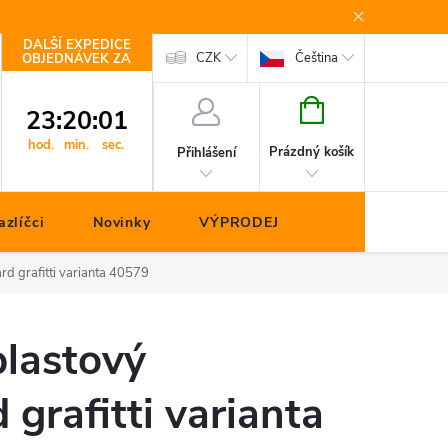
DALŠÍ EXPEDICE
Kontakty
CZK
Čeština
OBJEDNÁVEK ZA
NÁKUPNÍ
23
:
20
:
00
KOŠÍK
hod.
min.
sec.
Prázdný košík
Přihlášení
zlíčci
Novinky
VÝPRODEJ
ard grafitti varianta 40579
plastový
 grafitti varianta