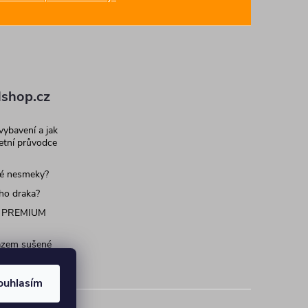
shop.cz
 vybavení a jak
letní průvodce
né nesmeky?
ího draka?
 PREMIUM
razem sušené
 pro psy a
ouhlasím