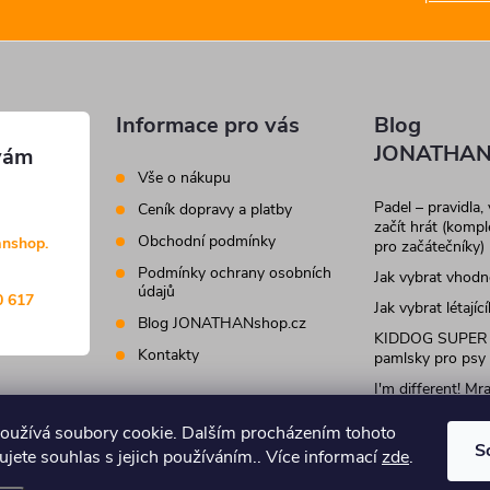
Informace pro vás
Blog
JONATHAN
Vše o nákupu
Padel – pravidla,
Ceník dopravy a platby
začít hrát (komp
Obchodní podmínky
anshop.
pro začátečníky)
Podmínky ochrany osobních
Jak vybrat vhod
údajů
0 617
Jak vybrat létajíc
Blog JONATHANshop.cz
KIDDOG SUPER
Kontakty
pamlsky pro psy
I'm different! M
krmivo a pamlsky
kočky
oužívá soubory cookie. Dalším procházením tohoto
S
jete souhlas s jejich používáním.. Více informací
zde
.