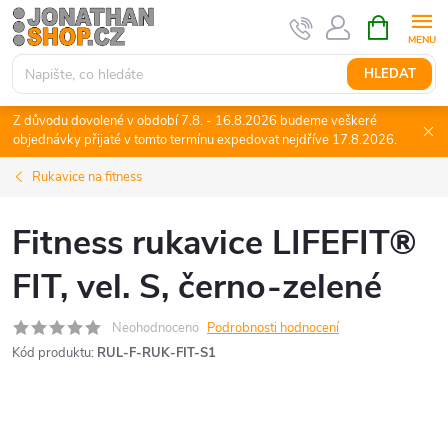
Přejít
NÁKUPNÍ
KOŠÍK
na
obsah
HLEDAT
Z důvodu dovolené v období 7.8. - 16.8.2026 budeme veškeré
objednávky přijaté v tomto termínu expedovat nejdříve 17.8.2026.
Rukavice na fitness
Fitness rukavice LIFEFIT®
FIT, vel. S, černo-zelené
Neohodnoceno
Podrobnosti hodnocení
Kód produktu:
RUL-F-RUK-FIT-S1