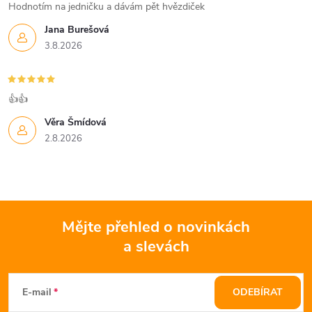
Hodnotím na jedničku a dávám pět hvězdiček
Jana Burešová
3.8.2026
👍👍
Věra Šmídová
2.8.2026
Mějte přehled o novinkách
a slevách
Z
á
E-mail
ODEBÍRAT