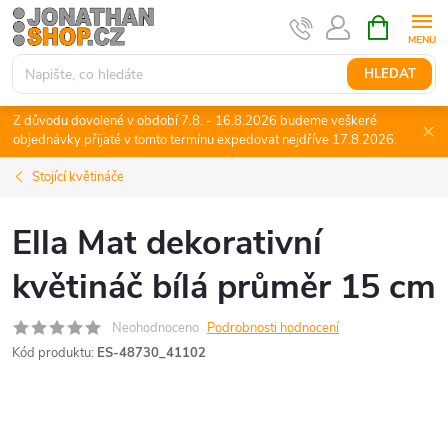
Přejít
NÁKUPNÍ
KOŠÍK
na
obsah
HLEDAT
Z důvodu dovolené v období 7.8. - 16.8.2026 budeme veškeré
objednávky přijaté v tomto termínu expedovat nejdříve 17.8.2026.
Stojící květináče
Ella Mat dekorativní
květináč bílá průměr 15 cm
Neohodnoceno
Podrobnosti hodnocení
Kód produktu:
ES-48730_41102