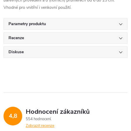
barevných provedení a o (horních) průměrech od 6 do 25 cm.
Vhodné pro vnitřní i venkovní použití.
Parametry produktu
Recenze
Diskuse
Hodnocení zákazníků
4,8
554 hodnocení
Zobrazit recenze