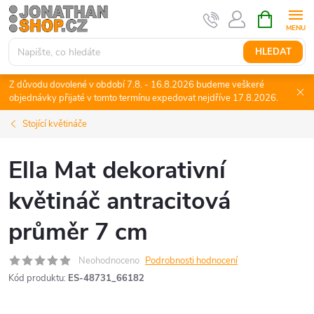
Přejít
NÁKUPNÍ
KOŠÍK
na
obsah
HLEDAT
Z důvodu dovolené v období 7.8. - 16.8.2026 budeme veškeré
objednávky přijaté v tomto termínu expedovat nejdříve 17.8.2026.
Stojící květináče
Ella Mat dekorativní
květináč antracitová
průměr 7 cm
Neohodnoceno
Podrobnosti hodnocení
Kód produktu:
ES-48731_66182