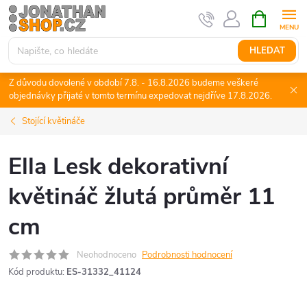
Přejít
NÁKUPNÍ
KOŠÍK
na
obsah
HLEDAT
Z důvodu dovolené v období 7.8. - 16.8.2026 budeme veškeré
objednávky přijaté v tomto termínu expedovat nejdříve 17.8.2026.
Stojící květináče
Ella Lesk dekorativní
květináč žlutá průměr 11
cm
Neohodnoceno
Podrobnosti hodnocení
Kód produktu:
ES-31332_41124