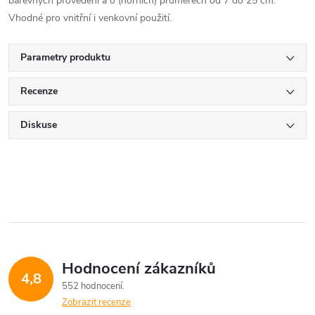
barevných provedení a o (horních) průměrech od 7 do 25 cm.
Vhodné pro vnitřní i venkovní použití.
Parametry produktu
Recenze
Diskuse
Hodnocení zákazníků
4,8
552 hodnocení
Zobrazit recenze