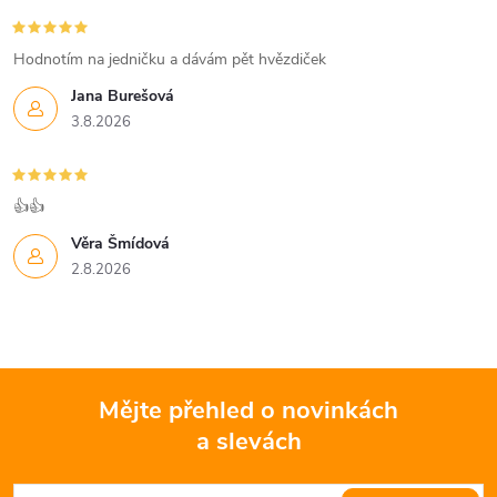
Hodnotím na jedničku a dávám pět hvězdiček
Jana Burešová
3.8.2026
👍👍
Věra Šmídová
2.8.2026
Mějte přehled o novinkách
a slevách
Z