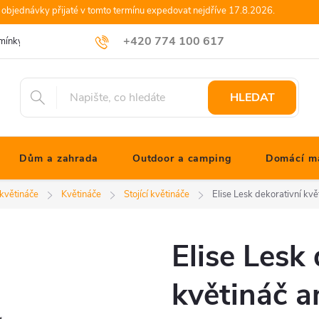
objednávky přijaté v tomto termínu expedovat nejdříve 17.8.2026.
+420 774 100 617
mínky
Podmínky ochrany osobních údajů
Blog JONATHANshop.cz
info@jonathanshop.cz
HLEDAT
Dům a zahrada
Outdoor a camping
Domácí ma
 květináče
Květináče
Stojící květináče
Elise Lesk dekorativní kv
Elise Lesk
květináč a