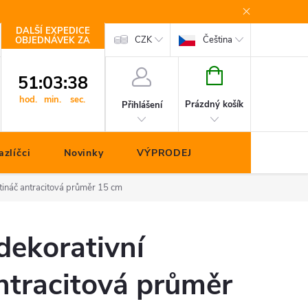
DALŠÍ EXPEDICE
Kontakty
CZK
Čeština
OBJEDNÁVEK ZA
NÁKUPNÍ
51
:
03
:
37
KOŠÍK
hod.
min.
sec.
Prázdný košík
Přihlášení
zlíčci
Novinky
VÝPRODEJ
ětináč antracitová průměr 15 cm
 dekorativní
ntracitová průměr