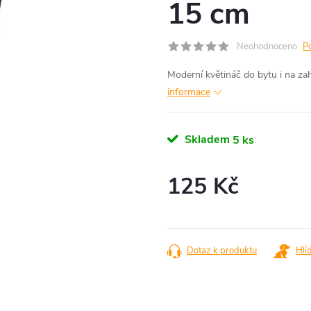
15 cm
Neohodnoceno
P
Moderní květináč do bytu i na za
informace
Skladem
5 ks
125 Kč
Měrná
cena:
Dotaz k produktu
Hlí