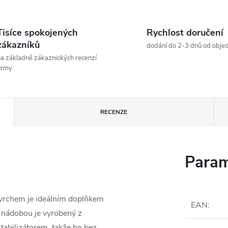
Tisíce spokojených
Rychlost doručení
zákazníků
dodání do 2-3 dnů od obje
a základně zákaznických recenzí
irmy
RECENZE
Param
povrchem je ideálním doplňkem
EAN
:
u nádobou je vyrobený z
stabilizátorem, takže ho bez