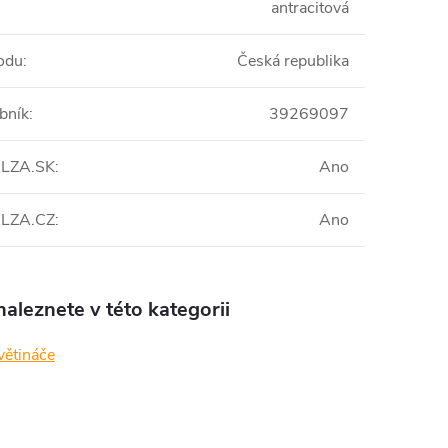
antracitová
odu
:
Česká republika
bník
:
39269097
 ALZA.SK
:
Ano
 ALZA.CZ
:
Ano
aleznete v této kategorii
květináče