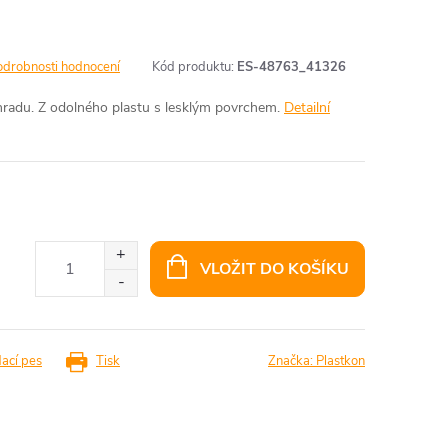
odrobnosti hodnocení
Kód produktu:
ES-48763_41326
hradu. Z odolného plastu s lesklým povrchem.
Detailní
VLOŽIT DO KOŠÍKU
dací pes
Tisk
Značka:
Plastkon