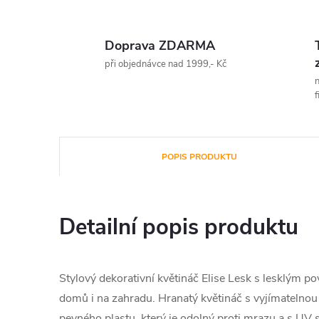
Doprava ZDARMA
při objednávce nad 1999,- Kč
n
f
POPIS PRODUKTU
Detailní popis produktu
Stylový dekorativní květináč Elise Lesk s lesklým 
domů i na zahradu. Hranatý květináč s vyjímatelno
pevného plastu, který je odolný proti mrazu a s UV 