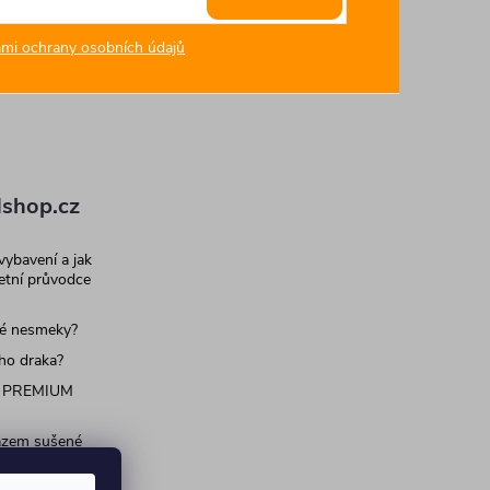
mi ochrany osobních údajů
shop.cz
 vybavení a jak
letní průvodce
né nesmeky?
ího draka?
 PREMIUM
razem sušené
 pro psy a