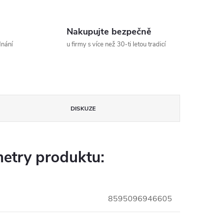
Nakupujte bezpečně
dnání
u firmy s více než 30-ti letou tradicí
DISKUZE
etry produktu:
8595096946605