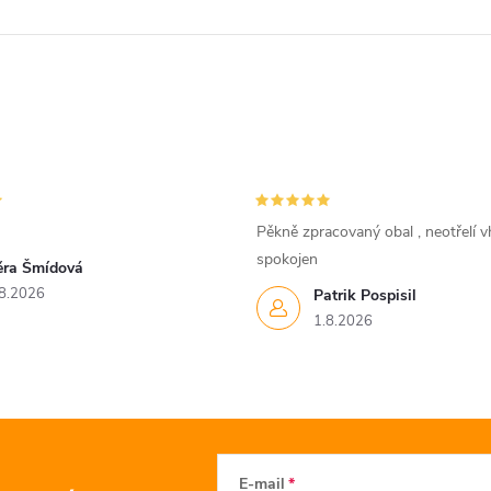
Pěkně zpracovaný obal , neotřelí vh
spokojen
ěra Šmídová
8.2026
Patrik Pospisil
1.8.2026
E-mail