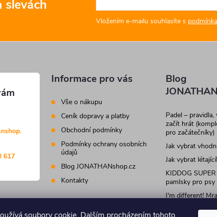
a slevách
Vložením e-mailu souhlasíte s
podmínka
Informace pro vás
Blog
JONATHAN
Vše o nákupu
Padel – pravidla,
Ceník dopravy a platby
začít hrát (komp
Obchodní podmínky
anshop.
pro začátečníky)
Podmínky ochrany osobních
Jak vybrat vhod
údajů
0 617
Jak vybrat létajíc
Blog JONATHANshop.cz
KIDDOG SUPER
Kontakty
pamlsky pro psy
I'm different! M
krmivo a pamlsky
kočky
oužívá soubory cookie. Dalším procházením tohoto