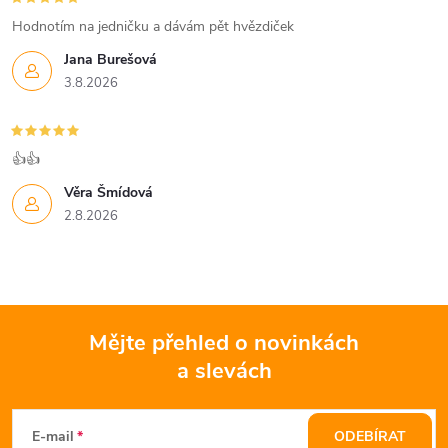
Hodnotím na jedničku a dávám pět hvězdiček
Jana Burešová
3.8.2026
👍👍
Věra Šmídová
2.8.2026
Mějte přehled o novinkách
a slevách
Z
á
E-mail
ODEBÍRAT