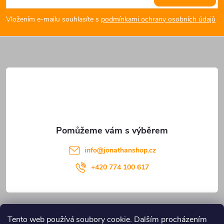
p
Vložením e-mailu souhlasíte s
podmínkami ochrany osobních údajů
a
t
í
info
@
jonathanshop.cz
+420 774 100 617
Informace pro vás
Tento web používá soubory cookie. Dalším procházením