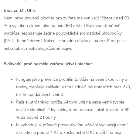
Biochar Dr. Uhli
:
Námi produkovaný biochar pro zvířata má vynikající čistotu nad 90
% a vysokou aktivní plochu nad 360 m²/g. Díky dvoustupňové
pyrolýze neobsahuje žádné polycyklické aromatické uhlovodíky
(PAU). Jemně drcená frakce se snadno dávkuje, na rozdíl od pelet
nebo tablet neobsahuje žádné pojivo.
8 důvodů, proč by měla zvířata užívat biochar
:
Funguje jako prevence problémů. Váže na sebe škodliviny a
toxiny, zlepšuje zažívání a tím i zdraví, jak domácích mazlíčků,
tak hospodářských zvířat.
Řeší akutní trávicí potíže. Aktivní uhlí na sebe velmi rychle
naváže škodlivé látky a díky tomu dokáže snížit toxicitu o 80
% za pouhé 2 hodiny.
Je výhodný. V případě preventivního užívání vycházejí denní
náklady na pouhé 4 Kč u kočky nebo 8 Kč u většího psa.