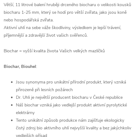
Větší, 11 litrové balení hruběji drceného biocharu o velikosti kousků
biocharu 1-25 mm, který se hodí pro větší zvířata, jako jsou koně
nebo hospodářská zvířata.
Aktivní uhlí na sebe váže škodliviny, výsledkem je lepší trávení,
příjemnější a zdravější život vašich svěřenců.
Biochar = vyšší kvalita života Vašich velkých mazlíčků
Biochar, Biouhel
:
Jsou synonyma pro unikátní přírodní produkt, který vzniká
přirozeně při lesních požárech
Dr. Uhli je největší producent biocharu v České republice
Náš biochar vzniká jako vedlejší produkt aktivní pyrolytické
elektrárny
Tento unikátní způsob produkce nám zajišťuje ekologicky
čistý zdroj bio aktivního uhlí nejvyšší kvality a bez jakýchkoliv
vedlejších přísad