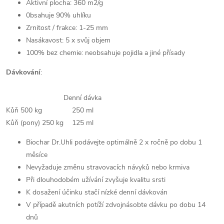
Aktivní plocha: 360 m2/g
0bsahuje 90% uhlíku
Zrnitost / frakce: 1-25 mm
Nasákavost: 5 x svůj objem
100% bez chemie: neobsahuje pojidla a jiné přísady
Dávkování
:
Denní dávka
Kůň 500 kg
250 ml
Kůň (pony) 250 kg
125 ml
Biochar Dr.Uhli podávejte optimálně 2 x ročně po dobu 1
měsíce
Nevyžaduje změnu stravovacích návyků nebo krmiva
Při dlouhodobém užívání zvyšuje kvalitu srsti
K dosažení účinku stačí nízké denní dávkován
V případě akutních potíží zdvojnásobte dávku po dobu 14
dnů