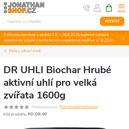
Přejít
NÁKUPNÍ
KOŠÍK
na
obsah
HLEDAT
Z důvodu dovolené v období 7.8. - 16.8.2026 budeme veškeré
objednávky přijaté v tomto termínu expedovat nejdříve 17.8.2026.
Péče o zdraví koně
DR UHLI Biochar Hrubé
aktivní uhlí pro velká
zvířata 1600g
Neohodnoceno
Podrobnosti hodnocení
Kód produktu:
PD-DR-90