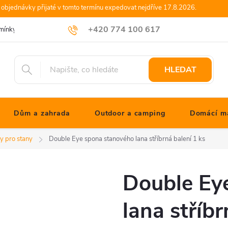
objednávky přijaté v tomto termínu expedovat nejdříve 17.8.2026.
+420 774 100 617
mínky
Podmínky ochrany osobních údajů
Blog JONATHANshop.cz
info@jonathanshop.cz
HLEDAT
Dům a zahrada
Outdoor a camping
Domácí ma
y pro stany
Double Eye spona stanového lana stříbrná balení 1 ks
Double Ey
lana stříbr