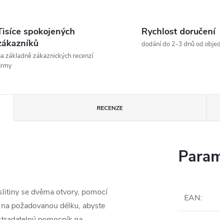
Tisíce spokojených
Rychlost doručení
zákazníků
dodání do 2-3 dnů od obje
a základně zákaznických recenzí
irmy
RECENZE
Param
 slitiny se dvěma otvory, pomocí
EAN
:
o na požadovanou délku, abyste
ostradatelný pomocník na