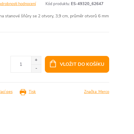
odrobnosti hodnocení
Kód produktu:
ES-49320_62647
ona stanové šňůry se 2 otvory, 3,9 cm, průměr otvorů 6 mm
VLOŽIT DO KOŠÍKU
dací pes
Tisk
Značka:
Merco