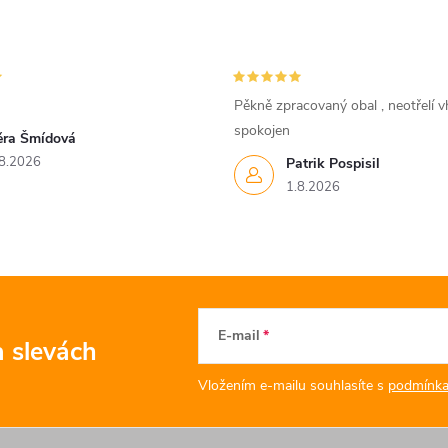
Pěkně zpracovaný obal , neotřelí vh
spokojen
ěra Šmídová
8.2026
Patrik Pospisil
1.8.2026
E-mail
a slevách
Vložením e-mailu souhlasíte s
podmínka