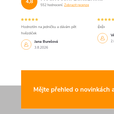
4,8
552 hodnocení
Zobrazit recenze
Hodnotím na jedničku a dávám pět
👍👍
hvězdiček
V
2.
Jana Burešová
3.8.2026
Z
Mějte přehled o novinkách
á