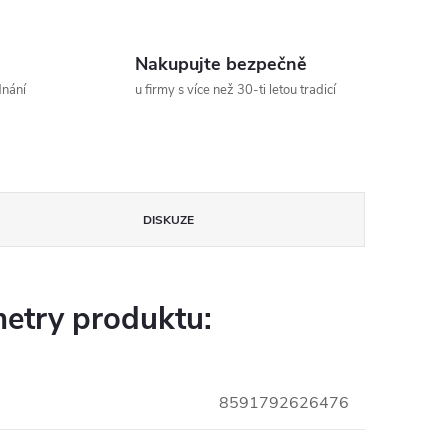
Nakupujte bezpečně
dnání
u firmy s více než 30-ti letou tradicí
DISKUZE
etry produktu:
8591792626476