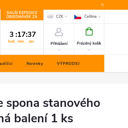
DALŠÍ EXPEDICE
Kontakty
CZK
Čeština
OBJEDNÁVEK ZA
NÁKUPNÍ
3
:
17
:
36
KOŠÍK
hod.
min.
sec.
Prázdný košík
Přihlášení
zlíčci
Novinky
VÝPRODEJ
e spona stanového
ná balení 1 ks