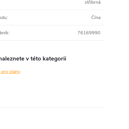
stříbrná
odu
:
Čína
bník
:
76169990
aleznete v této kategorii
 pro stany