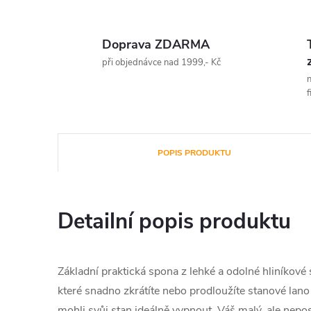
Doprava ZDARMA
při objednávce nad 1999,- Kč
n
f
POPIS PRODUKTU
Detailní popis produktu
Základní praktická spona z lehké a odolné hliníkové
které snadno zkrátíte nebo prodloužíte stanové lan
mohli svůj stan ideálně vypnout. Váš malý, ale nep