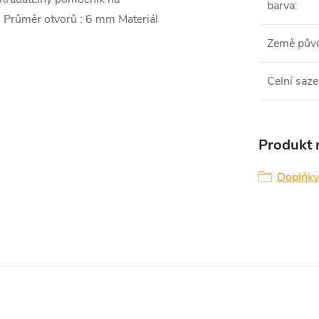
barva
:
m Průměr otvorů : 6 mm Materiál
Země pův
Celní saze
Produkt n
Doplňky