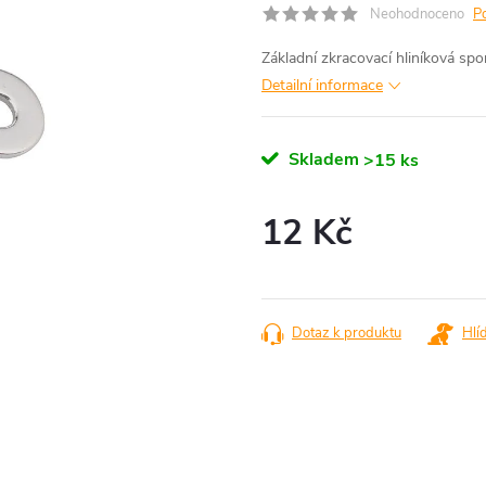
Neohodnoceno
P
Základní zkracovací hliníková sp
Detailní informace
Skladem
>15 ks
12 Kč
Měrná
cena:
Dotaz k produktu
Hlí