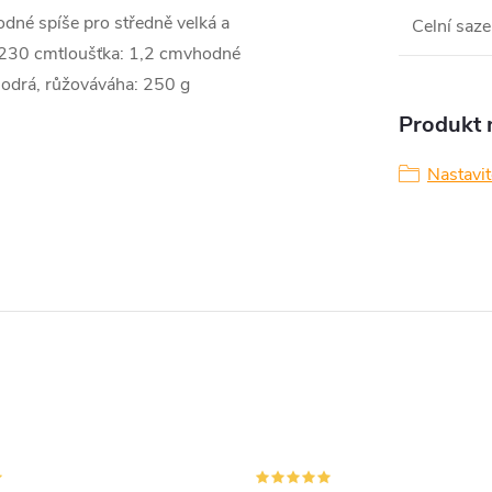
odné spíše pro středně velká a
Celní saze
: 230 cmtloušťka: 1,2 cmvhodné
 modrá, růžováváha: 250 g
Produkt n
Nastavit