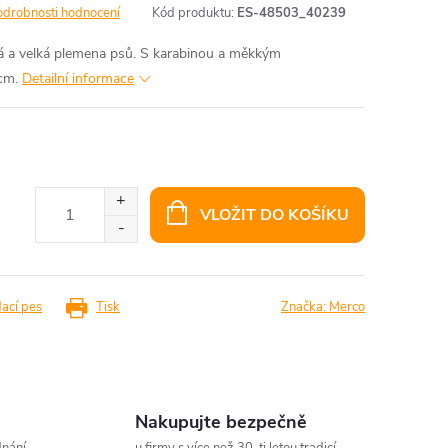
odrobnosti hodnocení
Kód produktu:
ES-48503_40239
ká a velká plemena psů. S karabinou a měkkým
 cm.
Detailní informace
VLOŽIT DO KOŠÍKU
dací pes
Tisk
Značka:
Merco
Nakupujte bezpečně