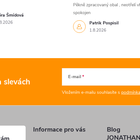
Pěkně zpracovaný obal , neotřelí vh
spokojen
ěra Šmídová
8.2026
Patrik Pospisil
1.8.2026
E-mail
a slevách
Vložením e-mailu souhlasíte s
podmínka
Informace pro vás
Blog
JONATHAN