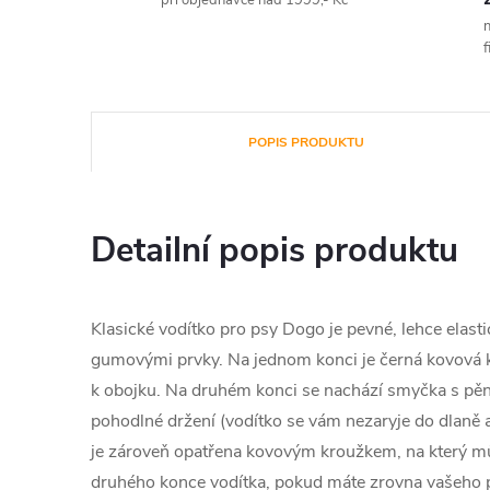
při objednávce nad 1999,- Kč
n
f
POPIS PRODUKTU
Detailní popis produktu
Klasické vodítko pro psy Dogo je pevné, lehce elast
gumovými prvky. Na jednom konci je černá kovová k
k obojku. Na druhém konci se nachází smyčka s pě
pohodlné držení (vodítko se vám nezaryje do dlaně 
je zároveň opatřena kovovým kroužkem, na který mů
druhého konce vodítka, pokud máte zrovna vašeho ps