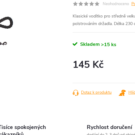
Neohodnoceno
P
Klasické vodítko pro středně vel
polstrováním držadla. Délka 230
Skladem
>15 ks
145 Kč
Měrná
cena:
Dotaz k produktu
Hlí
Tisíce spokojených
Rychlost doručení
zákazníků