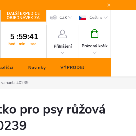
DALŠÍ EXPEDICE
Kontakty
CZK
Čeština
OBJEDNÁVEK ZA
NÁKUPNÍ
5
:
59
:
40
KOŠÍK
hod.
min.
sec.
Prázdný košík
Přihlášení
zlíčci
Novinky
VÝPRODEJ
á varianta 40239
ko pro psy růžová
40239