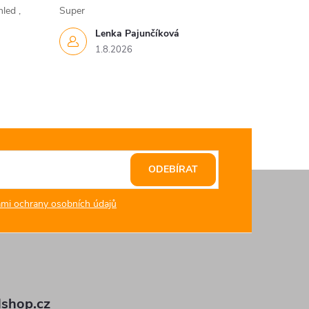
led ,
Super
Lenka Pajunčíková
1.8.2026
ODEBÍRAT
mi ochrany osobních údajů
shop.cz