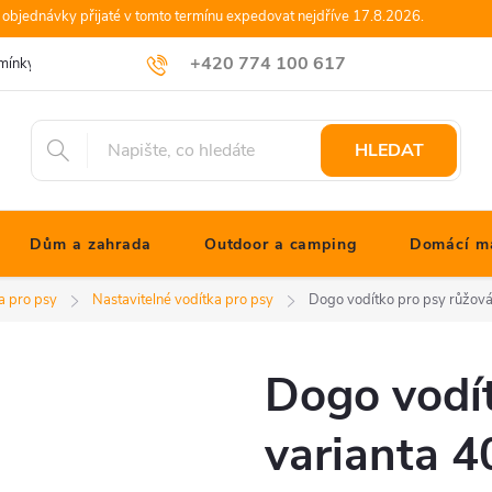
objednávky přijaté v tomto termínu expedovat nejdříve 17.8.2026.
+420 774 100 617
mínky
Podmínky ochrany osobních údajů
Blog JONATHANshop.cz
info@jonathanshop.cz
HLEDAT
Dům a zahrada
Outdoor a camping
Domácí ma
a pro psy
Nastavitelné vodítka pro psy
Dogo vodítko pro psy růžov
Dogo vodít
varianta 