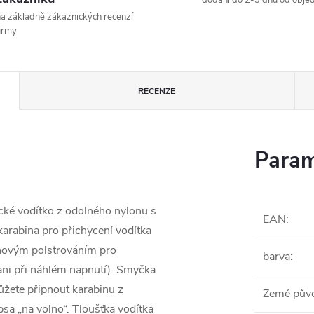
dodání do 2-3 dnů od obje
a základně zákaznických recenzí
irmy
RECENZE
Param
ické vodítko z odolného nylonu s
EAN
:
arabina pro přichycení vodítka
novým polstrováním pro
barva
:
ani při náhlém napnutí). Smyčka
žete připnout karabinu z
Země pův
a „na volno“. Tloušťka vodítka