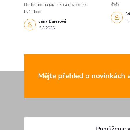
Hodnotím na jedničku a dávám pět
👍👍
hvězdiček
V
2.
Jana Burešová
3.8.2026
Z
Mějte přehled o novinkách
á
p
a