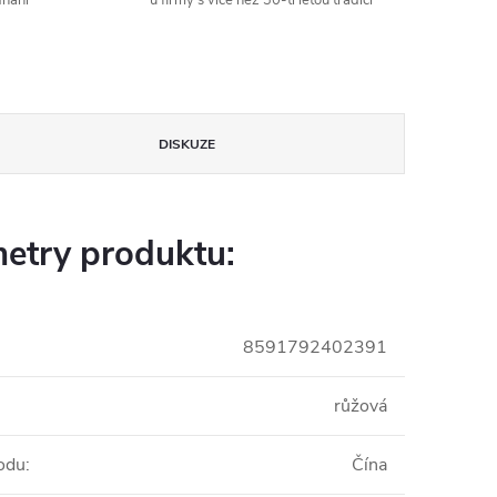
dnání
u firmy s více než 30-ti letou tradicí
DISKUZE
etry produktu:
8591792402391
růžová
odu
:
Čína